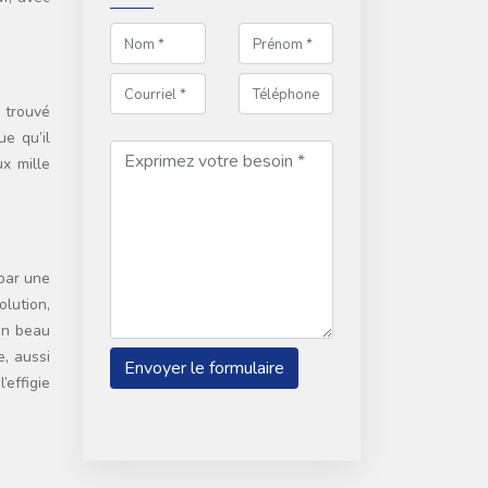
n trouvé
ue qu’il
ux mille
 par une
olution,
son beau
e, aussi
’effigie