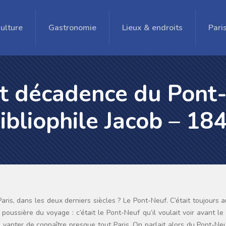
ulture
Gastronomie
Lieux & endroits
Pari
t décadence du Pont-
ibliophile Jacob – 18
 poussière du voyage : c’était le Pont-Neuf qu’il voulait voir avant le
se vanter de connaître presque tout Paris. On parlait alors du Pont-Ne