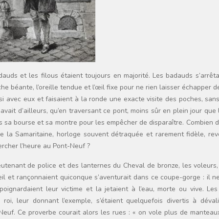
dauds et les filous étaient toujours en majorité. Les badauds s’arrêt
e béante, l’oreille tendue et l’œil fixe pour ne rien laisser échapper d
ssi avec eux et faisaient à la ronde une exacte visite des poches, san
vait d’ailleurs, qu’en traversant ce pont, moins sûr en plein jour que 
ins sa bourse et sa montre pour les empêcher de disparaître. Combien 
 de la Samaritaine, horloge souvent détraquée et rarement fidèle, re
ercher l’heure au Pont-Neuf ?
lieutenant de police et des lanternes du Cheval de bronze, les voleurs
il et rançonnaient quiconque s’aventurait dans ce coupe-gorge : il ne
oignardaient leur victime et la jetaient à l’eau, morte ou vive. Les
roi, leur donnant l’exemple, s’étaient quelquefois divertis à dévali
euf. Ce proverbe courait alors les rues : « on vole plus de manteaux