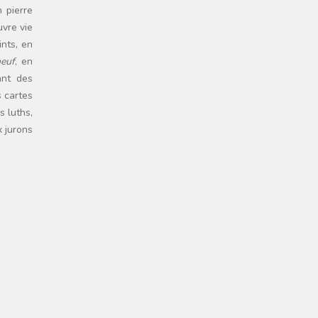
n pierre
uvre vie
nts, en
neuf
, en
ant des
s cartes
s luths,
x jurons