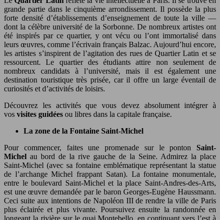
Le
Quartier Latin
reflète la vie intellectuelle à Paris. Il se trouve en
grande partie dans le cinquième arrondissement. Il possède la plus
forte densité d’établissements d’enseignement de toute la ville —
dont la célèbre université de la Sorbonne. De nombreux artistes ont
été inspirés par ce quartier, y ont vécu ou l’ont immortalisé dans
leurs œuvres, comme l’écrivain français Balzac. Aujourd’hui encore,
les artistes s’inspirent de l’agitation des rues de Quartier Latin et se
ressourcent. Le quartier des étudiants attire non seulement de
nombreux candidats à l’université, mais il est également une
destination touristique très prisée, car il offre un large éventail de
curiosités et d’activités de loisirs.
Découvrez les activités que vous devez absolument intégrer à
vos
visites
guidées
ou libres dans la capitale française.
La zone de la Fontaine Saint-Michel
Pour commencer, faites une promenade sur le ponton
Saint-
Michel
au bord de la rive gauche de la Seine. Admirez la place
Saint-Michel (avec sa fontaine emblématique représentant la statue
de l’archange Michel frappant Satan). La fontaine monumentale,
entre le boulevard Saint-Michel et la place Saint-Andres-des-Arts,
est une œuvre demandée par le baron Georges-Eugène Haussmann.
Ceci suite aux intentions de Napoléon III de rendre la ville de Paris
plus éclairée et plus vivante. Poursuivez ensuite la randonnée en
longeant la rivière sur le quai Montebello, en continuant vers l’est à