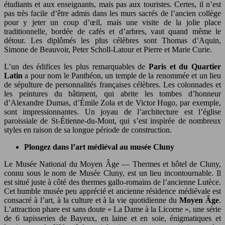
étudiants et aux enseignants, mais pas aux touristes. Certes, il n’est
pas très facile d’être admis dans les murs sacrés de l’ancien collège
pour y jeter un coup d’œil, mais une visite de la jolie place
traditionnelle, bordée de cafés et d’arbres, vaut quand même le
détour. Les diplômés les plus célèbres sont Thomas d’Aquin,
Simone de Beauvoir, Peter Scholl-Latour et Pierre et Marie Curie.
L’un des édifices les plus remarquables de
Paris et du Quartier
Latin
a pour nom le Panthéon, un temple de la renommée et un lieu
de sépulture de personnalités françaises célèbres. Les colonnades et
les peintures du bâtiment, qui abrite les tombes d’honneur
d’Alexandre Dumas, d’Émile Zola et de Victor Hugo, par exemple,
sont impressionnantes. Un joyau de l’architecture est l’église
paroissiale de St-Étienne-du-Mont, qui s’est inspirée de nombreux
styles en raison de sa longue période de construction.
Plongez dans l’art médiéval au musée Cluny
Le Musée National du Moyen Âge — Thermes et hôtel de Cluny,
connu sous le nom de Musée Cluny, est un lieu incontournable. Il
est situé juste à côté des thermes gallo-romains de l’ancienne Lutèce.
Cet humble musée peu apprécié et ancienne résidence médiévale est
consacré à l’art, à la culture et à la vie quotidienne du
Moyen Âge
.
L’attraction phare est sans doute « La Dame à la Licorne », une série
de 6 tapisseries de Bayeux, en laine et en soie, énigmatiques et