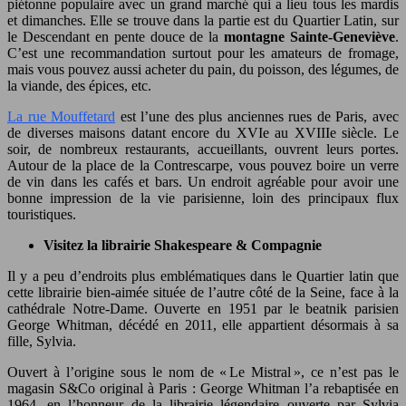
piétonne populaire avec un grand marché qui a lieu tous les mardis
et dimanches. Elle se trouve dans la partie est du Quartier Latin, sur
le Descendant en pente douce de la
montagne Sainte-Geneviève
.
C’est une recommandation surtout pour les amateurs de fromage,
mais vous pouvez aussi acheter du pain, du poisson, des légumes, de
la viande, des épices, etc.
La rue Mouffetard
est l’une des plus anciennes rues de Paris, avec
de diverses maisons datant encore du XVIe au XVIIIe siècle. Le
soir, de nombreux restaurants, accueillants, ouvrent leurs portes.
Autour de la place de la Contrescarpe, vous pouvez boire un verre
de vin dans les cafés et bars. Un endroit agréable pour avoir une
bonne impression de la vie parisienne, loin des principaux flux
touristiques.
Visitez la librairie Shakespeare & Compagnie
Il y a peu d’endroits plus emblématiques dans le Quartier latin que
cette librairie bien-aimée située de l’autre côté de la Seine, face à la
cathédrale Notre-Dame. Ouverte en 1951 par le beatnik parisien
George Whitman, décédé en 2011, elle appartient désormais à sa
fille, Sylvia.
Ouvert à l’origine sous le nom de « Le Mistral », ce n’est pas le
magasin S&Co original à Paris : George Whitman l’a rebaptisée en
1964, en l’honneur de la librairie légendaire ouverte par Sylvia