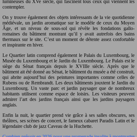
lumineuses du XVe siècle, qui fascinent tous ceux qui viennent les
contempler.
On y trouve également des objets intéressants de la vie quotidienne
médiévale, un jardin aromatique sur le modèle de ceux du Moyen
Âge, et un niveau de sous-sol qui révèle les fondations gallo-
romaines du bâtiment montrant qu’il y avait autrefois des bains
thermaux sur le site. C’est un moment de détente assez confortable
et inspirante en hiver.
Le Quartier latin comprend également le Palais du Luxembourg, le
Musée du Luxembourg et le Jardin du Luxembourg. Le Palais est le
siège du Sénat français depuis le XVIIIe siècle. Après que le
bâtiment ait été donné au Sénat, le bâtiment du musée a été construit,
qui abrite aujourd’hui des peintures importantes comme celles de
Rubens ou de Rembrandt. Les deux bâtiments jouxtent le Jardin du
Luxembourg. Un vaste parc et jardin paysager que de nombreux
habitants utilisent comme espace de loisirs. Les visiteurs peuvent
admirer l’art des jardins français ainsi que les jardins paysagers
anglais.
Enfin la nuit, le quartier prend vie grâce à ses salles obscures, ses
théâtres, ses scènes de concert, le fameux cabaret Paradis Latin et le
légendaire club de jazz Caveau de la Huchette.
Combien prévoir en 2026 pour une promenade insolite à montmartre