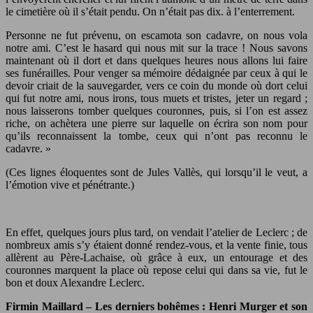
le cimetière où il s’était pendu. On n’était pas dix. à l’enterrement.
Personne ne fut prévenu, on escamota son cadavre, on nous vola
notre ami. C’est le hasard qui nous mit sur la trace ! Nous savons
maintenant où il dort et dans quelques heures nous allons lui faire
ses funérailles. Pour venger sa mémoire dédaignée par ceux à qui le
devoir criait de la sauvegarder, vers ce coin du monde où dort celui
qui fut notre ami, nous irons, tous muets et tristes, jeter un regard ;
nous laisserons tomber quelques couronnes, puis, si l’on est assez
riche, on achètera une pierre sur laquelle on écrira son nom pour
qu’ils reconnaissent la tombe, ceux qui n’ont pas reconnu le
cadavre. »
(Ces lignes éloquentes sont de Jules Vallès, qui lorsqu’il le veut, a
l’émotion vive et pénétrante.)
En effet, quelques jours plus tard, on vendait l’atelier de Leclerc ; de
nombreux amis s’y étaient donné rendez-vous, et la vente finie, tous
allèrent au Père-Lachaise, où grâce à eux, un entourage et des
couronnes marquent la place où repose celui qui dans sa vie, fut le
bon et doux Alexandre Leclerc.
Firmin Maillard – Les derniers bohêmes : Henri Murger et son