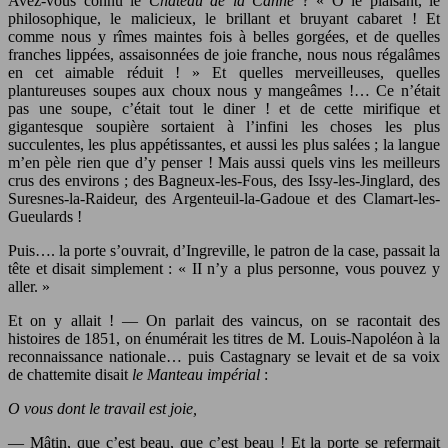
Avez-vous connu le
Château de la Canne
? « Ô le plaisant, le
philosophique, le malicieux, le brillant et bruyant cabaret ! Et
comme nous y rîmes maintes fois à belles gorgées, et de quelles
franches lippées, assaisonnées de joie franche, nous nous régalâmes
en cet aimable réduit ! » Et quelles merveilleuses, quelles
plantureuses soupes aux choux nous y mangeâmes !… Ce n’était
pas une soupe, c’était tout le diner ! et de cette mirifique et
gigantesque soupière sortaient à l’infini les choses les plus
succulentes, les plus appétissantes, et aussi les plus salées ; la langue
m’en pèle rien que d’y penser ! Mais aussi quels vins les meilleurs
crus des environs ; des Bagneux-les-Fous, des Issy-les-Jinglard, des
Suresnes-la-Raideur, des Argenteuil-la-Gadoue et des Clamart-les-
Gueulards !
Puis…. la porte s’ouvrait, d’Ingreville, le patron de la case, passait la
tête et disait simplement : « II n’y a plus personne, vous pouvez y
aller. »
Et on y allait ! — On parlait des vaincus, on se racontait des
histoires de 1851, on énumérait les titres de M. Louis-Napoléon à la
reconnaissance nationale… puis Castagnary se levait et de sa voix
de chattemite disait
le Manteau impérial
:
O vous dont le travail est joie,
— Mâtin, que c’est beau, que c’est beau ! Et la porte se refermait