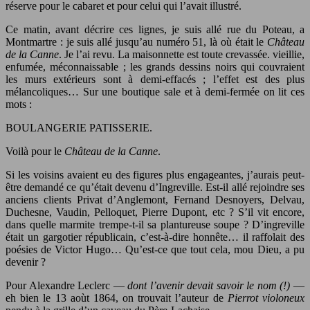
réserve pour le cabaret et pour celui qui l’avait illustré.
Ce matin, avant décrire ces lignes, je suis allé rue du Poteau, a
Montmartre : je suis allé jusqu’au numéro 51, là où était le
Château
de la Canne
. Je l’ai revu. La maisonnette est toute crevassée. vieillie,
enfumée, méconnaissable ; les grands dessins noirs qui couvraient
les murs extérieurs sont à demi-effacés ; l’effet est des plus
mélancoliques… Sur une boutique sale et à demi-fermée on lit ces
mots :
BOULANGERIE PATISSERIE.
Voilà pour le
Château de la Canne
.
Si les voisins avaient eu des figures plus engageantes, j’aurais peut-
être demandé ce qu’était devenu d’Ingreville. Est-il allé rejoindre ses
anciens clients Privat d’Anglemont, Fernand Desnoyers, Delvau,
Duchesne, Vaudin, Pelloquet, Pierre Dupont, etc ? S’il vit encore,
dans quelle marmite trempe-t-il sa plantureuse soupe ? D’ingreville
était un gargotier républicain, c’est-à-dire honnête… il raffolait des
poésies de Victor Hugo… Qu’est-ce que tout cela, mou Dieu, a pu
devenir ?
Pour Alexandre Leclerc —
dont l’avenir devait savoir le nom (!)
—
eh bien le 13 aoùt 1864, on trouvait l’auteur de
Pierrot violoneux