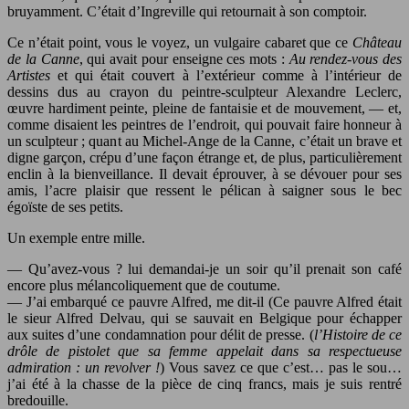
bruyamment. C’était d’Ingreville qui retournait à son comptoir.
Ce n’était point, vous le voyez, un vulgaire cabaret que ce
Château
de la Canne
, qui avait pour enseigne ces mots :
Au rendez-vous des
Artistes
et qui était couvert à l’extérieur comme à l’intérieur de
dessins dus au crayon du peintre-sculpteur Alexandre Leclerc,
œuvre hardiment peinte, pleine de fantaisie et de mouvement, — et,
comme disaient les peintres de l’endroit, qui pouvait faire honneur à
un sculpteur ; quant au Michel-Ange de la Canne, c’était un brave et
digne garçon, crépu d’une façon étrange et, de plus, particulièrement
enclin à la bienveillance. Il devait éprouver, à se dévouer pour ses
amis, l’acre plaisir que ressent le pélican à saigner sous le bec
égoïste de ses petits.
Un exemple entre mille.
— Qu’avez-vous ? lui demandai-je un soir qu’il prenait son café
encore plus mélancoliquement que de coutume.
— J’ai embarqué ce pauvre Alfred, me dit-il (Ce pauvre Alfred était
le sieur Alfred Delvau, qui se sauvait en Belgique pour échapper
aux suites d’une condamnation pour délit de presse. (
l’Histoire de ce
drôle de pistolet que sa femme appelait dans sa respectueuse
admiration : un revolver !
) Vous savez ce que c’est… pas le sou…
j’ai été à la chasse de la pièce de cinq francs, mais je suis rentré
bredouille.