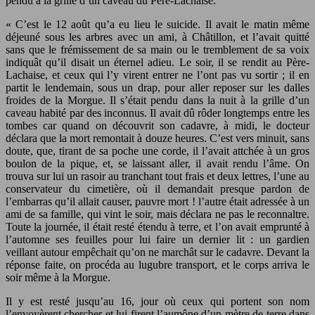
pendu à la grille d’un caveau du Père-Lachaise.
« C’est le 12 août qu’a eu lieu le suicide. Il avait le matin même
déjeuné sous les arbres avec un ami, à Châtillon, et l’avait quitté
sans que le frémissement de sa main ou le tremblement de sa voix
indiquât qu’il disait un éternel adieu. Le soir, il se rendit au Père-
Lachaise, et ceux qui l’y virent entrer ne l’ont pas vu sortir ; il en
partit le lendemain, sous un drap, pour aller reposer sur les dalles
froides de la Morgue. Il s’était pendu dans la nuit à la grille d’un
caveau habité par des inconnus. Il avait dû rôder longtemps entre les
tombes car quand on découvrit son cadavre, à midi, le docteur
déclara que la mort remontait à douze heures. C’est vers minuit, sans
doute, que, tirant de sa poche une corde, il l’avait attchée à un gros
boulon de la pique, et, se laissant aller, il avait rendu l’âme. On
trouva sur lui un rasoir au tranchant tout frais et deux lettres, l’une au
conservateur du cimetière, où il demandait presque pardon de
l’embarras qu’il allait causer, pauvre mort ! l’autre était adressée à un
ami de sa famille, qui vint le soir, mais déclara ne pas le reconnaltre.
Toute la journée, il était resté étendu à terre, et l’on avait emprunté à
l’automne ses feuilles pour lui faire un dernier lit : un gardien
veillant autour empêchait qu’on ne marchât sur le cadavre. Devant la
réponse faite, on procéda au lugubre transport, et le corps arriva le
soir même à la Morgue.
Il y est resté jusqu’au 16, jour où ceux qui portent son nom
l’envoyèrent chercher et lui firent l’aumône d’un mètre de terre dans