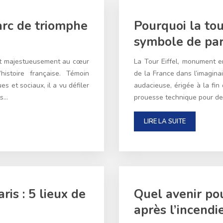
arc de triomphe
Pourquoi la tour
symbole de pari
ant majestueusement au cœur
La Tour Eiffel, monument e
istoire française. Témoin
de la France dans l’imaginai
s et sociaux, il a vu défiler
audacieuse, érigée à la fin 
ts…
prouesse technique pour de
LIRE LA SUITE
is : 5 lieux de
Quel avenir po
après l’incendi