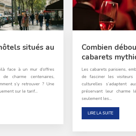
hôtels situés au
Combien débour
cabarets mythi
ilà face à un mur d’offres
Les cabarets parisiens, em
ls de charme centenaires,
de fasciner les visiteurs
mment s’y retrouver ? Une
culturelles s’adaptent a
uement sur le tarif…
préservant leur charme lé
seulement les…
LIRE LA SUITE