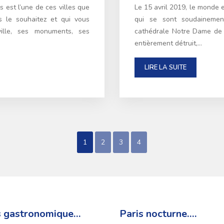
is est l’une de ces villes que
Le 15 avril 2019, le monde 
s le souhaitez et qui vous
qui se sont soudainemen
ville, ses monuments, ses
cathédrale Notre Dame de P
entièrement détruit,…
LIRE LA SUITE
1
2
3
4
s gastronomique…
Paris nocturne….