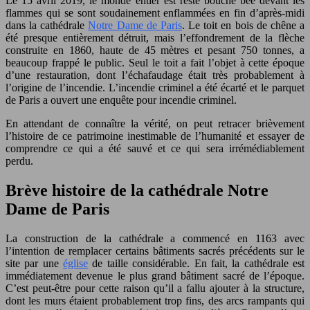
Le 15 avril 2019, le monde entier est resté bouche bée devant les
flammes qui se sont soudainement enflammées en fin d’après-midi
dans la cathédrale
Notre Dame de Paris
. Le toit en bois de chêne a
été presque entièrement détruit, mais l’effondrement de la flèche
construite en 1860, haute de 45 mètres et pesant 750 tonnes, a
beaucoup frappé le public. Seul le toit a fait l’objet à cette époque
d’une restauration, dont l’échafaudage était très probablement à
l’origine de l’incendie. L’incendie criminel a été écarté et le parquet
de Paris a ouvert une enquête pour incendie criminel.
En attendant de connaître la vérité, on peut retracer brièvement
l’histoire de ce patrimoine inestimable de l’humanité et essayer de
comprendre ce qui a été sauvé et ce qui sera irrémédiablement
perdu.
Brève histoire de la cathédrale Notre
Dame de Paris
La construction de la cathédrale a commencé en 1163 avec
l’intention de remplacer certains bâtiments sacrés précédents sur le
site par une
église
de taille considérable. En fait, la cathédrale est
immédiatement devenue le plus grand bâtiment sacré de l’époque.
C’est peut-être pour cette raison qu’il a fallu ajouter à la structure,
dont les murs étaient probablement trop fins, des arcs rampants qui