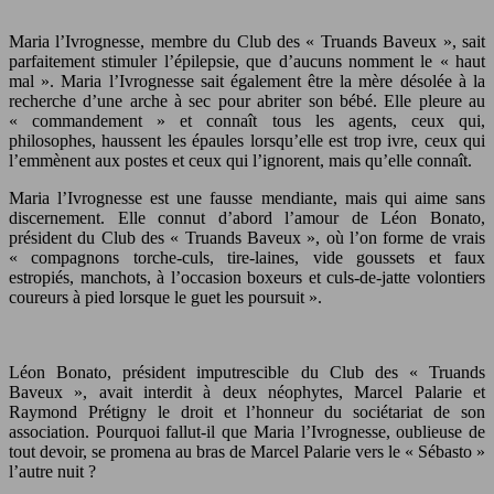
Maria l’Ivrognesse, membre du Club des « Truands Baveux », sait
parfaitement stimuler l’épilepsie, que d’aucuns nomment le « haut
mal ». Maria l’Ivrognesse sait également être la mère désolée à la
recherche d’une arche à sec pour abriter son bébé. Elle pleure au
« commandement » et connaît tous les agents, ceux qui,
philosophes, haussent les épaules lorsqu’elle est trop ivre, ceux qui
l’emmènent aux postes et ceux qui l’ignorent, mais qu’elle connaît.
Maria l’Ivrognesse est une fausse mendiante, mais qui aime sans
discernement. Elle connut d’abord l’amour de Léon Bonato,
président du Club des « Truands Baveux », où l’on forme de vrais
« compagnons torche-culs, tire-laines, vide goussets et faux
estropiés, manchots, à l’occasion boxeurs et culs-de-jatte volontiers
coureurs à pied lorsque le guet les poursuit ».
Léon Bonato, président imputrescible du Club des « Truands
Baveux », avait interdit à deux néophytes, Marcel Palarie et
Raymond Prétigny le droit et l’honneur du sociétariat de son
association. Pourquoi fallut-il que Maria l’Ivrognesse, oublieuse de
tout devoir, se promena au bras de Marcel Palarie vers le « Sébasto »
l’autre nuit ?