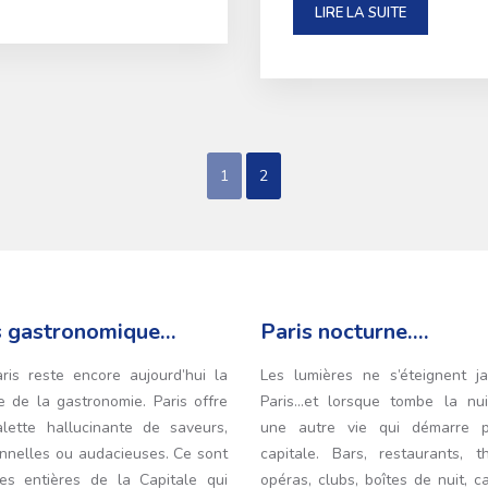
LIRE LA SUITE
1
2
s gastronomique…
Paris nocturne….
aris reste encore aujourd’hui la
Les lumières ne s’éteignent j
e de la gastronomie. Paris offre
Paris…et lorsque tombe la nuit
lette hallucinante de saveurs,
une autre vie qui démarre p
onnelles ou audacieuses. Ce sont
capitale. Bars, restaurants, th
es entières de la Capitale qui
opéras, clubs, boîtes de nuit, c