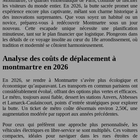
Montmartre, ce quartier emblématique de Paris, continue de fasciner
les visiteurs du monde entier. En 2026, la butte sacrée promet une
expérience encore plus captivante, mêlant son charme historique à
des innovations surprenantes. Que vous soyez un habitué ou un
novice, préparez-vous à redécouvrir Montmartre sous un jour
nouveau. Cette escapade unique nécessite une planification
minutieuse, tant sur le plan financier que logistique. Plongeons dans
les détails de ce voyage insolite au cœur du 18e arrondissement, où
tradition et modernité se côtoient harmonieusement.
Analyse des coûts de déplacement à
montmartre en 2026
En 2026, se rendre à Montmartre s’avère plus écologique et
économique qu’auparavant. Les transports en commun parisiens ont
considérablement évolué, offrant des options plus vertes et efficaces.
Le métro, toujours aussi fiable, dessert les stations Anvers, Abbesses
et Lamarck-Caulaincourt, points d’entrée stratégiques pour explorer
la butte. Un ticket de métro coûte désormais environ 2,50€, une
augmentation modérée par rapport aux années précédentes.
Pour ceux qui préfèrent une approche plus personnalisée, les
véhicules électriques en libre-service se sont multipliés. Ces voitures
compactes, idéales pour naviguer dans les rues étroites de