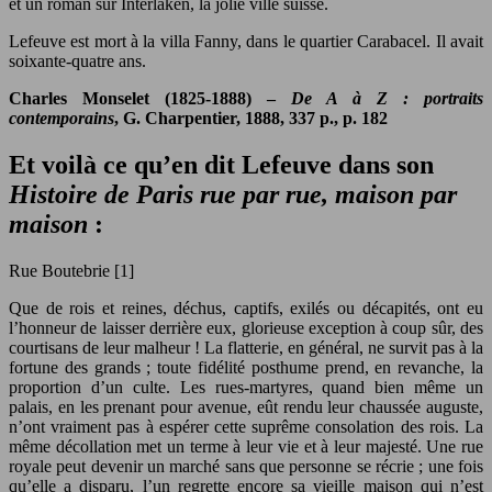
et un roman sur Interlaken, la jolie ville suisse.
Lefeuve est mort à la villa Fanny, dans le quartier Carabacel. Il avait
soixante-quatre ans.
Charles Monselet (1825-1888) –
De A à Z : portraits
contemporains
, G. Charpentier, 1888, 337 p., p. 182
Et voilà ce qu’en dit Lefeuve dans son
Histoire de Paris rue par rue, maison par
maison
:
Rue Boutebrie [1]
Que de rois et reines, déchus, captifs, exilés ou décapités, ont eu
l’honneur de laisser derrière eux, glorieuse exception à coup sûr, des
courtisans de leur malheur ! La flatterie, en général, ne survit pas à la
fortune des grands ; toute fidélité posthume prend, en revanche, la
proportion d’un culte. Les rues-martyres, quand bien même un
palais, en les prenant pour avenue, eût rendu leur chaussée auguste,
n’ont vraiment pas à espérer cette suprême consolation des rois. La
même décollation met un terme à leur vie et à leur majesté. Une rue
royale peut devenir un marché sans que personne se récrie ; une fois
qu’elle a disparu, l’un regrette encore sa vieille maison qui n’est