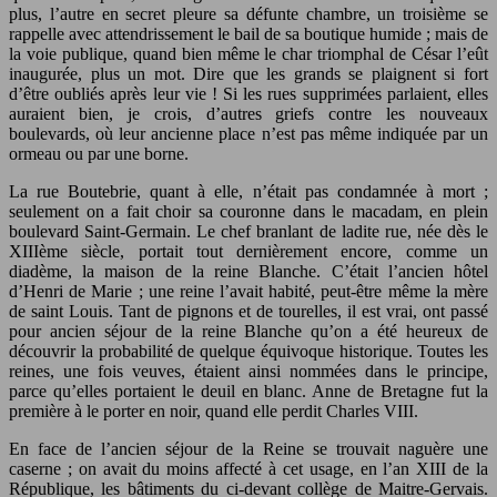
plus, l’autre en secret pleure sa défunte chambre, un troisième se
rappelle avec attendrissement le bail de sa boutique humide ; mais de
la voie publique, quand bien même le char triomphal de César l’eût
inaugurée, plus un mot. Dire que les grands se plaignent si fort
d’être oubliés après leur vie ! Si les rues supprimées parlaient, elles
auraient bien, je crois, d’autres griefs contre les nouveaux
boulevards, où leur ancienne place n’est pas même indiquée par un
ormeau ou par une borne.
La rue Boutebrie, quant à elle, n’était pas condamnée à mort ;
seulement on a fait choir sa couronne dans le macadam, en plein
boulevard Saint-Germain. Le chef branlant de ladite rue, née dès le
XIIIème siècle, portait tout dernièrement encore, comme un
diadème, la maison de la reine Blanche. C’était l’ancien hôtel
d’Henri de Marie ; une reine l’avait habité, peut-être même la mère
de saint Louis. Tant de pignons et de tourelles, il est vrai, ont passé
pour ancien séjour de la reine Blanche qu’on a été heureux de
découvrir la probabilité de quelque équivoque historique. Toutes les
reines, une fois veuves, étaient ainsi nommées dans le principe,
parce qu’elles portaient le deuil en blanc. Anne de Bretagne fut la
première à le porter en noir, quand elle perdit Charles VIII.
En face de l’ancien séjour de la Reine se trouvait naguère une
caserne ; on avait du moins affecté à cet usage, en l’an XIII de la
République, les bâtiments du ci-devant collège de Maitre-Gervais.