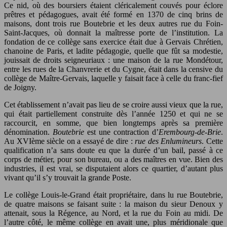
Ce nid, où des boursiers étaient cléricalement couvés pour éclore
prêtres et pédagogues, avait été formé en 1370 de cinq brins de
maisons, dont trois rue Boutebrie et les deux autres rue du Foin-
Saint-Jacques, où donnait la maîtresse porte de l’institution. La
fondation de ce collège sans exercice était due à Gervais Chrétien,
chanoine de Paris, et ladite pédagogie, quelle que fût sa modestie,
jouissait de droits seigneuriaux : une maison de la rue Mondétour,
entre les rues de la Chanvrerie et du Cygne, était dans la censive du
collège de Maître-Gervais, laquelle y faisait face à celle du franc-fief
de Joigny.
Cet établissement n’avait pas lieu de se croire aussi vieux que la rue,
qui était partiellement construite dès l’année 1250 et qui ne se
raccourcit, en somme, que bien longtemps après sa première
dénomination.
Boutebrie
est une contraction d’
Erembourg-de-Brie
.
Au XVIème siècle on a essayé de dire :
rue des Enlumineurs
. Cette
qualification n’a sans doute eu que la durée d’un bail, passé à ce
corps de métier, pour son bureau, ou a des maîtres en vue. Bien des
industries, il est vrai, se disputaient alors ce quartier, d’autant plus
vivant qu’il s’y trouvait la grande Poste.
Le collège Louis-le-Grand était propriétaire, dans lu rue Boutebrie,
de quatre maisons se faisant suite : la maison du sieur Denoux y
attenait, sous la Régence, au Nord, et la rue du Foin au midi. De
l’autre côté, le même collège en avait une, plus méridionale que