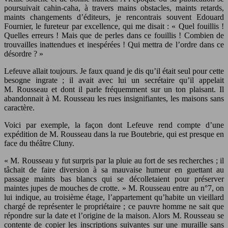
poursuivait cahin-caha, à travers mains obstacles, maints retards,
maints changements d’éditeurs, je rencontrais souvent Edouard
Fournier, le fureteur par excellence, qui me disait : « Quel fouillis !
Quelles erreurs ! Mais que de perles dans ce fouillis ! Combien de
trouvailles inattendues et inespérées ! Qui mettra de l’ordre dans ce
désordre ? »
Lefeuve allait toujours. Je faux quand je dis qu’il était seul pour cette
besogne ingrate ; il avait avec lui un secrétaire qu’il appelait
M. Rousseau et dont il parle fréquemment sur un ton plaisant. Il
abandonnait à M. Rousseau les rues insignifiantes, les maisons sans
caractère.
Voici par exemple, la façon dont Lefeuve rend compte d’une
expédition de M. Rousseau dans la rue Boutebrie, qui est presque en
face du théâtre Cluny.
« M. Rousseau y fut surpris par la pluie au fort de ses recherches ; il
tâchait de faire diversion à sa mauvaise humeur en guettant au
passage maints bas blancs qui se décolletaient pour préserver
maintes jupes de mouches de crotte. » M. Rousseau entre au n°7, on
lui indique, au troisième étage, l’appartement qu’habite un vieillard
chargé de représenter le propriétaire ; ce pauvre homme ne sait que
répondre sur la date et l’origine de la maison. Alors M. Rousseau se
contente de copier les inscriptions suivantes sur une muraille sans