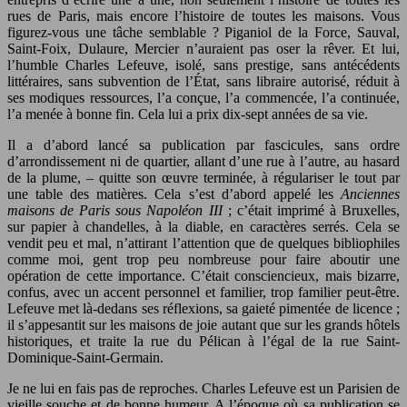
rues de Paris, mais encore l’histoire de toutes les maisons. Vous
figurez-vous une tâche semblable ? Piganiol de la Force, Sauval,
Saint-Foix, Dulaure, Mercier n’auraient pas oser la rêver. Et lui,
l’humble Charles Lefeuve, isolé, sans prestige, sans antécédents
littéraires, sans subvention de l’État, sans libraire autorisé, réduit à
ses modiques ressources, l’a conçue, l’a commencée, l’a continuée,
l’a menée à bonne fin. Cela lui a prix dix-sept années de sa vie.
Il a d’abord lancé sa publication par fascicules, sans ordre
d’arrondissement ni de quartier, allant d’une rue à l’autre, au hasard
de la plume, – quitte son œuvre terminée, à régulariser le tout par
une table des matières. Cela s’est d’abord appelé les
Anciennes
maisons de Paris sous Napoléon III
; c’était imprimé à Bruxelles,
sur papier à chandelles, à la diable, en caractères serrés. Cela se
vendit peu et mal, n’attirant l’attention que de quelques bibliophiles
comme moi, gent trop peu nombreuse pour faire aboutir une
opération de cette importance. C’était consciencieux, mais bizarre,
confus, avec un accent personnel et familier, trop familier peut-être.
Lefeuve met là-dedans ses réflexions, sa gaieté pimentée de licence ;
il s’appesantit sur les maisons de joie autant que sur les grands hôtels
historiques, et traite la rue du Pélican à l’égal de la rue Saint-
Dominique-Saint-Germain.
Je ne lui en fais pas de reproches. Charles Lefeuve est un Parisien de
vieille souche et de bonne humeur. A l’époque où sa publication se