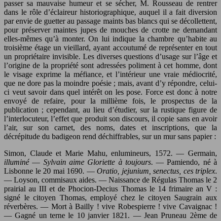
passer sa mauvaise humeur et se sécher, M. Rousseau de rentrer
dans le rôle d’éclaireur historiographique, auquel il a fait diversion
par envie de guetter au passage maints bas blancs qui se décollettent,
pour préserver maintes jupes de mouches de crotte ne demandant
elles-mêmes qu’à monter. On lui indique la chambre qu’habite au
troisième étage un vieillard, ayant accoutumé de représenter en tout
un propriétaire invisible. Les diverses questions d’usage sur l’âge et
l’origine de la propriété sont adressées poliment à cet homme, dont
le visage exprime la méfiance, et l’intérieur une vraie médiocrité,
que ne dore pas la moindre poésie ; mais, avant d’y répondre, celui-
ci veut savoir dans quel intérêt on les pose. Force est donc à notre
envoyé de refaire, pour la millième fois, le prospectus de la
publication ; cependant, au lieu d’étudier, sur la rustique figure de
l’interlocuteur, l’effet que produit son discours, il copie sans en avoir
l’air, sur son carnet, des noms, dates et inscriptions, que la
décrépitude du badigeon rend déchiffrables, sur un mur sans papier :
Simon, Claude et Marie Mahu, enlumineurs, 1572. — Germain,
illuminé
—
Sylvain aime Gloriette à toujours
. — Pamiendo, né à
Lisbonne le 20 mai 1690. —
Oratio, jejunium, senectus, ces triplex
.
— Loyson, commisaux aides. — Naissance de Régulas Thomas le 2
prairial au III et de Phocion-Decius Thomas le 14 frimaire an V :
signé le citoyen Thomas, employé chez le citoyen Saugrain aux
réverbères. — Mort à Bailly ! vive Robespierre ! vive Cavaignac !
— Gagné un terne le 10 janvier 1821. — Jean Pruneau 2ème de