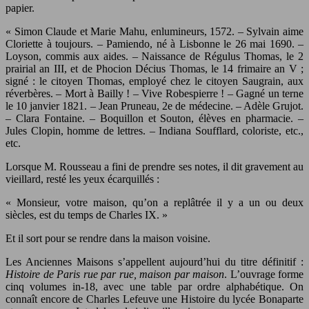
papier.
« Simon Claude et Marie Mahu, enlumineurs, 1572. – Sylvain aime
Cloriette à toujours. – Pamiendo, né à Lisbonne le 26 mai 1690. –
Loyson, commis aux aides. – Naissance de Régulus Thomas, le 2
prairial an III, et de Phocion Décius Thomas, le 14 frimaire an V ;
signé : le citoyen Thomas, employé chez le citoyen Saugrain, aux
réverbères. – Mort à Bailly ! – Vive Robespierre ! – Gagné un terne
le 10 janvier 1821. – Jean Pruneau, 2e de médecine. – Adèle Grujot.
– Clara Fontaine. – Boquillon et Souton, élèves en pharmacie. –
Jules Clopin, homme de lettres. – Indiana Soufflard, coloriste, etc.,
etc.
Lorsque M. Rousseau a fini de prendre ses notes, il dit gravement au
vieillard, resté les yeux écarquillés :
« Monsieur, votre maison, qu’on a replâtrée il y a un ou deux
siècles, est du temps de Charles IX. »
Et il sort pour se rendre dans la maison voisine.
Les Anciennes Maisons s’appellent aujourd’hui du titre définitif :
Histoire de Paris rue par rue, maison par maison
. L’ouvrage forme
cinq volumes in-18, avec une table par ordre alphabétique. On
connaît encore de Charles Lefeuve une Histoire du lycée Bonaparte