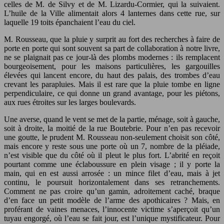
celles de M. de Silvy et de M. Lizardu-Cormier, qui la suivaient.
L’huile de la Ville alimentait alors 4 lanternes dans cette rue, sur
laquelle 19 toits épanchaient l’eau du ciel.
M. Rousseau, que la pluie y surprit au fort des recherches à faire de
porte en porte qui sont souvent sa part de collaboration à notre livre,
ne se plaignait pas ce jour-là des plombs modernes : ils remplacent
bourgeoisement, pour les maisons particulières, les gargouilles
élevées qui lancent encore, du haut des palais, des trombes d’eau
crevant les parapluies. Mais il est rare que la pluie tombe en ligne
perpendiculaire, ce qui donne un grand avantage, pour les piétons,
aux rues étroites sur les larges boulevards.
Une averse, quand le vent se met de la partie, ménage, soit à gauche,
soit à droite, la moitié de la rue Boutebrie. Pour n’en pas recevoir
une goutte, le prudent M. Rousseau non-seulement choisit son côté,
mais encore y reste sous une porte où un 7, nombre de la pléiade,
n’est visible que du côté où il pleut le plus fort. L’abrité en reçoit
pourtant comme une éclaboussure en plein visage ; il y porte la
main, qui en est aussi arrosée : un mince filet d’eau, mais à jet
continu, le poursuit horizontalement dans ses retranchements.
Comment ne pas croire qu’un gamin, adroitement caché, braque
d’en face un petit modèle de l’arme des apothicaires ? Mais, en
proférant de vaines menaces, l’innocente victime s’aperçoit qu’un
tuyau engorgé, où l’eau se fait jour, est l’unique mystificateur. Pour