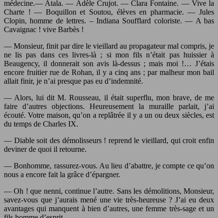
médecine.— Atala. — Adèle Crujot. — Clara Fontaine. — Vive la
Charte ! — Boquillon et Soutou, élèves en pharmacie. — Jules
Clopin, homme de lettres. – Indiana Soufflard coloriste. — A bas
Cavaignac ! vive Barbès !
— Monsieur, finit par dire le vieillard au propagateur mal compris, je
ne lis pas dans ces livres-là ; si mon fils n’était pas huissier à
Beaugency, il donnerait son avis là-dessus ; mais moi !… J’étais
encore fruitier rue de Rohan, il y a cinq ans ; par malheur mon bail
allait finir, je n’ai presque pas eu d’indemnité.
— Alors, lui dit M. Rousseau, il était superflu, mon brave, de me
faire d’autres objections. Heureusement la muraille parlait, j’ai
écouté. Votre maison, qu’on a replâtrée il y a un ou deux siècles, est
du temps de Charles IX.
— Diable soit des démolisseurs ! reprend le vieillard, qui croit enfin
deviner de quoi il retourne.
— Bonhomme, rassurez-vous. Au lieu d’abattre, je compte ce qu’on
nous a encore fait la grâce d’épargner.
— Oh ! que nenni, continue l’autre. Sans les démolitions, Monsieur,
savez-vous que j’aurais mené une vie très-heureuse ? J’ai eu deux
avantages qui manquent à bien d’autres, une femme très-sage et un
fils homme d’esprit.