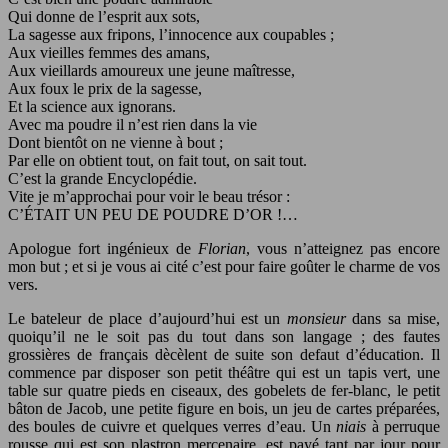
Qui donne de l’esprit aux sots,
La sagesse aux fripons, l’innocence aux coupables ;
Aux vieilles femmes des amans,
Aux vieillards amoureux une jeune maîtresse,
Aux foux le prix de la sagesse,
Et la science aux ignorans.
Avec ma poudre il n’est rien dans la vie
Dont bientôt on ne vienne à bout ;
Par elle on obtient tout, on fait tout, on sait tout.
C’est la grande Encyclopédie.
Vite je m’approchai pour voir le beau trésor :
C’ÉTAIT UN PEU DE POUDRE D’OR !…
Apologue fort ingénieux de
Florian
, vous n’atteignez pas encore
mon but ; et si je vous ai cité c’est pour faire goûter le charme de vos
vers.
Le bateleur de place d’aujourd’hui est un
monsieur
dans sa mise,
quoiqu’il ne le soit pas du tout dans son langage ; des fautes
grossières de français dècèlent de suite son defaut d’éducation. Il
commence par disposer son petit théâtre qui est un tapis vert, une
table sur quatre pieds en ciseaux, des gobelets de fer-blanc, le petit
bâton de Jacob, une petite figure en bois, un jeu de cartes préparées,
des boules de cuivre et quelques verres d’eau. Un
niais
à perruque
rousse qui est son plastron mercenaire, est payé tant par jour pour