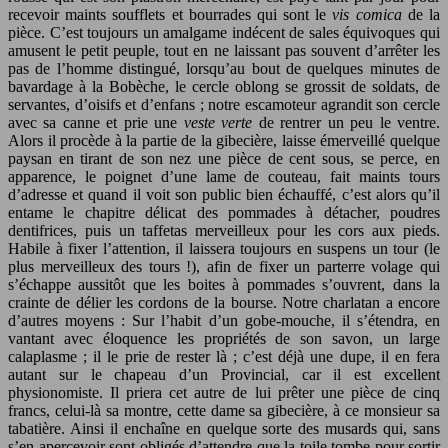
recevoir maints soufflets et bourrades qui sont le
vis comica
de la
pièce. C’est toujours un amalgame indécent de sales équivoques qui
amusent le petit peuple, tout en ne laissant pas souvent d’arrêter les
pas de l’homme distingué, lorsqu’au bout de quelques minutes de
bavardage à la Bobèche, le cercle oblong se grossit de soldats, de
servantes, d’oisifs et d’enfans ; notre escamoteur agrandit son cercle
avec sa canne et prie une
veste verte
de rentrer un peu le ventre.
Alors il procède à la partie de la gibecière, laisse émerveillé quelque
paysan en tirant de son nez une pièce de cent sous, se perce, en
apparence, le poignet d’une lame de couteau, fait maints tours
d’adresse et quand il voit son public bien échauffé, c’est alors qu’il
entame le chapitre délicat des pommades à détacher, poudres
dentifrices, puis un taffetas merveilleux pour les cors aux pieds.
Habile à fixer l’attention, il laissera toujours en suspens un tour (le
plus merveilleux des tours !), afin de fixer un parterre volage qui
s’échappe aussitôt que les boites à pommades s’ouvrent, dans la
crainte de délier les cordons de la bourse. Notre charlatan a encore
d’autres moyens : Sur l’habit d’un gobe-mouche, il s’étendra, en
vantant avec éloquence les propriétés de son savon, un large
calaplasme ; il le prie de rester là ; c’est déjà une dupe, il en fera
autant sur le chapeau d’un Provincial, car il est excellent
physionomiste. Il priera cet autre de lui prêter une pièce de cinq
francs, celui-là sa montre, cette dame sa gibecière, à ce monsieur sa
tabatière. Ainsi il enchaîne en quelque sorte des musards qui, sans
s’en apercevoir sont obligés d’attendre que la toile tombe pour sortir