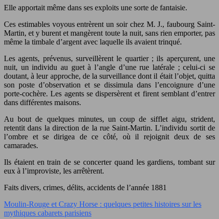
Elle apportait même dans ses exploits une sorte de fantaisie.
Ces estimables voyous entrèrent un soir chez M. J., faubourg Saint-
Martin, et y burent et mangèrent toute la nuit, sans rien emporter, pas
même la timbale d’argent avec laquelle ils avaient trinqué.
Les agents, prévenus, surveillèrent le quartier ; ils aperçurent, une
nuit, un individu au guet à l’angle d’une rue latérale ; celui-ci se
doutant, à leur approche, de la surveillance dont il était l’objet, quitta
son poste d’observation et se dissimula dans l’encoignure d’une
porte-cochère. Les agents se dispersèrent et firent semblant d’entrer
dans différentes maisons.
Au bout de quelques minutes, un coup de sifflet aigu, strident,
retentit dans la direction de la rue Saint-Martin. L’individu sortit de
l’ombre et se dirigea de ce côté, où il rejoignit deux de ses
camarades.
Ils étaient en train de se concerter quand les gardiens, tombant sur
eux à l’improviste, les arrêtèrent.
Faits divers, crimes, délits, accidents de l’année 1881
Moulin-Rouge et Crazy Horse : quelques petites histoires sur les
mythiques cabarets parisiens