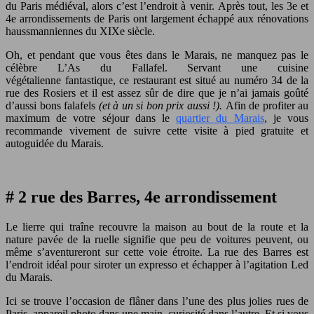
du Paris médiéval, alors c’est l’endroit à venir. Après tout, les 3e et
4e arrondissements de Paris ont largement échappé aux rénovations
haussmanniennes du XIXe siècle.
Oh, et pendant que vous êtes dans le Marais, ne manquez pas le
célèbre L’As du Fallafel. Servant une cuisine
végétalienne fantastique, ce restaurant est situé au numéro 34 de la
rue des Rosiers et il est assez sûr de dire que je n’ai jamais goûté
d’aussi bons falafels
(et à un si bon prix aussi !).
Afin de profiter au
maximum de votre séjour dans le
quartier du Marais
, je vous
recommande vivement de suivre cette visite à pied gratuite et
autoguidée du Marais.
# 2 rue des Barres, 4e arrondissement
Le lierre qui traîne recouvre la maison au bout de la route et la
nature pavée de la ruelle signifie que peu de voitures peuvent, ou
même s’aventureront sur cette voie étroite. La rue des Barres est
l’endroit idéal pour siroter un expresso et échapper à l’agitation Led
du Marais.
Ici se trouve l’occasion de flâner dans l’une des plus jolies rues de
Paris, appareil photo dans une main, curiosité dans l’autre. Et si vous