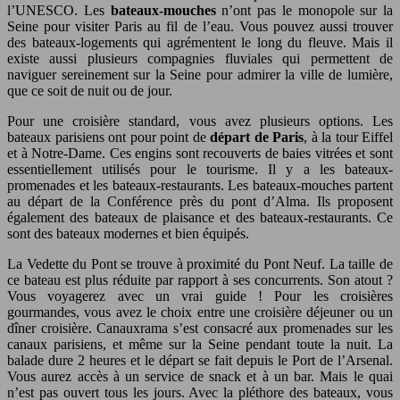
l’UNESCO. Les
bateaux-mouches
n’ont pas le monopole sur la
Seine pour visiter Paris au fil de l’eau. Vous pouvez aussi trouver
des bateaux-logements qui agrémentent le long du fleuve. Mais il
existe aussi plusieurs compagnies fluviales qui permettent de
naviguer sereinement sur la Seine pour admirer la ville de lumière,
que ce soit de nuit ou de jour.
Pour une croisière standard, vous avez plusieurs options. Les
bateaux parisiens ont pour point de
départ de Paris
, à la tour Eiffel
et à Notre-Dame. Ces engins sont recouverts de baies vitrées et sont
essentiellement utilisés pour le tourisme. Il y a les bateaux-
promenades et les bateaux-restaurants. Les bateaux-mouches partent
au départ de la Conférence près du pont d’Alma. Ils proposent
également des bateaux de plaisance et des bateaux-restaurants. Ce
sont des bateaux modernes et bien équipés.
La Vedette du Pont se trouve à proximité du Pont Neuf. La taille de
ce bateau est plus réduite par rapport à ses concurrents. Son atout ?
Vous voyagerez avec un vrai guide ! Pour les croisières
gourmandes, vous avez le choix entre une croisière déjeuner ou un
dîner croisière. Canauxrama s’est consacré aux promenades sur les
canaux parisiens, et même sur la Seine pendant toute la nuit. La
balade dure 2 heures et le départ se fait depuis le Port de l’Arsenal.
Vous aurez accès à un service de snack et à un bar. Mais le quai
n’est pas ouvert tous les jours. Avec la pléthore des bateaux, vous