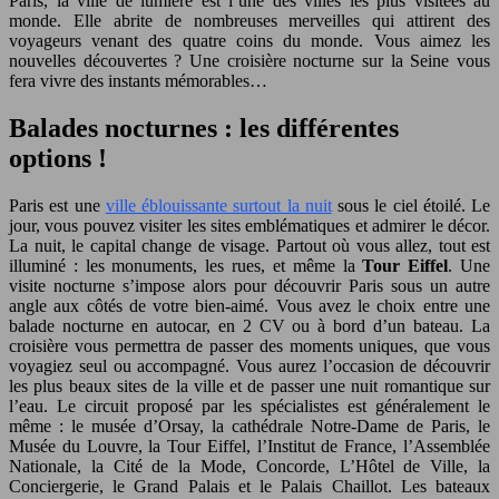
Paris, la ville de lumière est l’une des villes les plus visitées au
monde. Elle abrite de nombreuses merveilles qui attirent des
voyageurs venant des quatre coins du monde. Vous aimez les
nouvelles découvertes ? Une croisière nocturne sur la Seine vous
fera vivre des instants mémorables…
Balades nocturnes : les différentes
options !
Paris est une
ville éblouissante surtout la nuit
sous le ciel étoilé. Le
jour, vous pouvez visiter les sites emblématiques et admirer le décor.
La nuit, le capital change de visage. Partout où vous allez, tout est
illuminé : les monuments, les rues, et même la
Tour Eiffel
. Une
visite nocturne s’impose alors pour découvrir Paris sous un autre
angle aux côtés de votre bien-aimé. Vous avez le choix entre une
balade nocturne en autocar, en 2 CV ou à bord d’un bateau. La
croisière vous permettra de passer des moments uniques, que vous
voyagiez seul ou accompagné. Vous aurez l’occasion de découvrir
les plus beaux sites de la ville et de passer une nuit romantique sur
l’eau. Le circuit proposé par les spécialistes est généralement le
même : le musée d’Orsay, la cathédrale Notre-Dame de Paris, le
Musée du Louvre, la Tour Eiffel, l’Institut de France, l’Assemblée
Nationale, la Cité de la Mode, Concorde, L’Hôtel de Ville, la
Conciergerie, le Grand Palais et le Palais Chaillot. Les bateaux