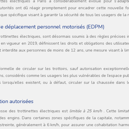
ettes électriques à Paris a considérablement évolué pour s’adapt
utorités ont dû réagir promptement pour encadrer cette nouvelle f
que spécifique visant à garantir la sécurité de tous les usagers de la 
 de déplacement personnel motorisés (EDPM)
ottinettes électriques, sont désormais soumis à des règles précises i
en vigueur en 2019, définissent les droits et obligations des utilisate
st interdite aux personnes de moins de 12 ans, une mesure visant à lim
ormelle de circuler sur les trottoirs, sauf autorisation exceptionnel
ons, considérés comme les usagers les plus vulnérables de l’espace pub
s lorsqu’elles existent, ou à défaut, circuler sur la chaussée dans 
tion autorisées
esse des trottinettes électriques est
limitée à 25 km/h
. Cette limita
 des engins. Dans certaines zones spécifiques de la capitale, notamm
restreinte, généralement à 6 km/h, pour assurer une cohabitation har