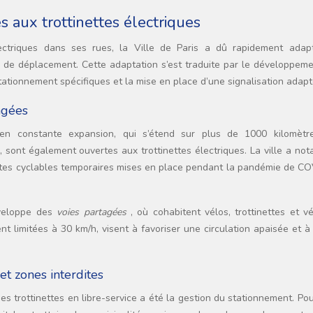
s aux trottinettes électriques
lectriques dans ses rues, la Ville de Paris a dû rapidement adap
s de déplacement. Cette adaptation s’est traduite par le développeme
tationnement spécifiques et la mise en place d’une signalisation adapt
agées
 en constante expansion, qui s’étend sur plus de 1000 kilomètr
s, sont également ouvertes aux trottinettes électriques. La ville a n
istes cyclables temporaires mises en place pendant la pandémie de CO
éveloppe des
voies partagées
, où cohabitent vélos, trottinettes et v
t limitées à 30 km/h, visent à favoriser une circulation apaisée et à
t zones interdites
es trottinettes en libre-service a été la gestion du stationnement. Pou