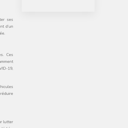
ter ses
nt d’un
ée.
es. Ces
otamment
VID-19,
éhicules
 réduire
r lutter