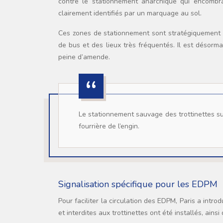
contre le stationnement anarchique qui encombrai
clairement identifiés par un marquage au sol.
Ces zones de stationnement sont stratégiquement ré
de bus et des lieux très fréquentés. Il est désorm
peine d’amende.
Le stationnement sauvage des trottinettes sur les trottoirs peut entraîner une amende de 35 euros, voire la mise en
fourrière de l’engin.
Signalisation spécifique pour les EDPM
Pour faciliter la circulation des EDPM, Paris a intr
et interdites aux trottinettes ont été installés, ain