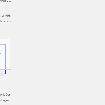
dédiés,
s arrêts
nts sous
torisées
artagés.