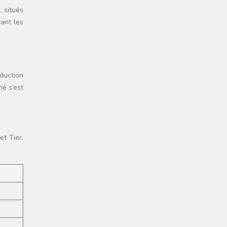
, situés
vant les
duction
hé s’est
et Tier.