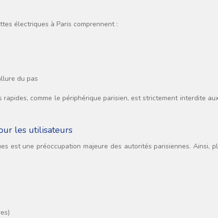
ettes électriques à Paris comprennent :
allure du pas
ies rapides, comme le périphérique parisien, est strictement interdite a
ur les utilisateurs
ques est une préoccupation majeure des autorités parisiennes. Ainsi, p
res)