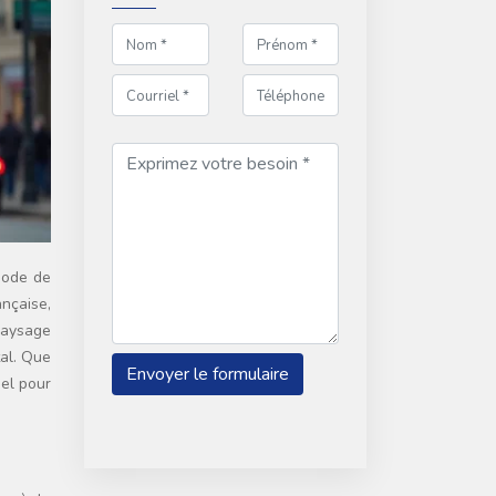
ançaise,
 paysage
tal. Que
iel pour