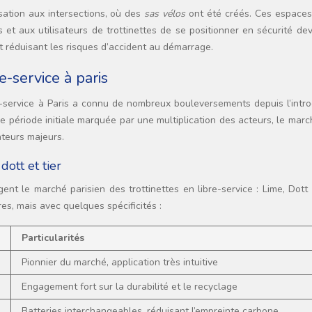
isation aux intersections, où des
sas vélos
ont été créés. Ces espaces
s et aux utilisateurs de trottinettes de se positionner en sécurité de
 et réduisant les risques d’accident au démarrage.
e-service à paris
e-service à Paris a connu de nombreux bouleversements depuis l’intro
 période initiale marquée par une multiplication des acteurs, le marc
teurs majeurs.
dott et tier
ent le marché parisien des trottinettes en libre-service : Lime, Dott 
es, mais avec quelques spécificités :
Particularités
Pionnier du marché, application très intuitive
Engagement fort sur la durabilité et le recyclage
Batteries interchangeables, réduisant l’empreinte carbone