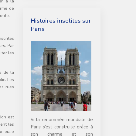
er à la
orme de
route.
Histoires insolites sur
Paris
nscrites
urs. Par
iter les
le de la
lic. Les
les rues
tion est
Si la renommée mondiale de
ent les
Paris s’est construite grâce à
monieuse
son charme et son