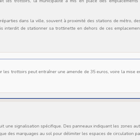
t les trottoirs, la municipalité a mis en place des emplacements 
parties dans la ville, souvent à proximité des stations de métro, de
ais interdit de stationner sa trottinette en dehors de ces emplaceme
oduit une signalisation spécifique. Des panneaux indiquant les zones au
si que des marquages au sol pour délimiter les espaces de circulation p