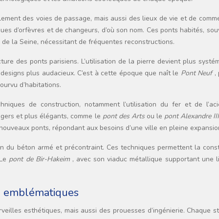
lement des voies de passage, mais aussi des lieux de vie et de comme
ues d’orfèvres et de changeurs, d’où son nom. Ces ponts habités, sou
s de la Seine, nécessitant de fréquentes reconstructions.
re des ponts parisiens. L’utilisation de la pierre devient plus systé
 designs plus audacieux. C’est à cette époque que naît le
Pont Neuf
,
ourvu d’habitations.
hniques de construction, notamment l’utilisation du fer et de l’aci
légers et plus élégants, comme le
pont des Arts
ou le
pont Alexandre II
 nouveaux ponts, répondant aux besoins d’une ville en pleine expansio
tion du béton armé et précontraint. Ces techniques permettent la cons
 Le
pont de Bir-Hakeim
, avec son viaduc métallique supportant une l
es emblématiques
eilles esthétiques, mais aussi des prouesses d’ingénierie. Chaque st