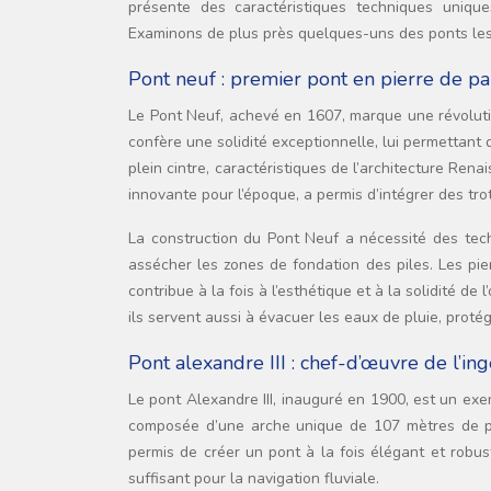
présente des caractéristiques techniques uniqu
Examinons de plus près quelques-uns des ponts les
Pont neuf : premier pont en pierre de pa
Le Pont Neuf, achevé en 1607, marque une révolution
confère une solidité exceptionnelle, lui permettant 
plein cintre, caractéristiques de l’architecture Rena
innovante pour l’époque, a permis d’intégrer des trot
La construction du Pont Neuf a nécessité des tec
assécher les zones de fondation des piles. Les pie
contribue à la fois à l’esthétique et à la solidité d
ils servent aussi à évacuer les eaux de pluie, protége
Pont alexandre III : chef-d’œuvre de l’in
Le pont Alexandre III, inauguré en 1900, est un exe
composée d’une arche unique de 107 mètres de porté
permis de créer un pont à la fois élégant et robu
suffisant pour la navigation fluviale.