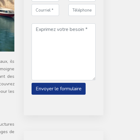
émoigne
ant des
couvrez
pour les
uctures
rages de