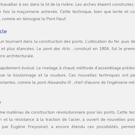
availler à sec dans le lit de la rivière. Les arches étaient construites
ne fois la maçonnerie achevée. Cette technique, bien que lente et co
e, comme en témoigne le Pont Neuf.
cle
 tournant dans la construction des ponts. L’utilisation du fer, puis de 
s et plus élancées. Le
pont des Arts
, construit en 1804, fut le prem
ère architecturale.
 rapidement évolué. Le rivetage à chaud, méthode d’assemblage prédo
par le boulonnage et la soudure. Ces nouvelles techniques ont pe
sistantes, comme le
pont Alexandre III
, chef-d’œuvre de l’ingénierie mé
e
e matériau de construction révolutionnaire pour les ponts. Cette tec
et la résistance à la traction de l’acier, a ouvert de nouvelles poss
é par Eugène Freyssinet, a encore étendu ces possibilités, permet