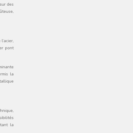
 sur des
ûteuse,
l’acier,
ier pont
minante
rmis la
tallique
hnique,
ibilités
tant la