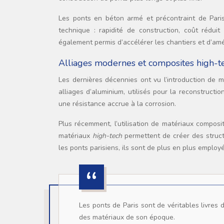
Les ponts en béton armé et précontraint de Paris
technique : rapidité de construction, coût rédui
également permis d’accélérer les chantiers et d’amél
Alliages modernes et composites high-t
Les dernières décennies ont vu l’introduction de 
alliages d’aluminium, utilisés pour la reconstructi
une résistance accrue à la corrosion.
Plus récemment, l’utilisation de matériaux composi
matériaux
high-tech
permettent de créer des structu
les ponts parisiens, ils sont de plus en plus employ
Les ponts de Paris sont de véritables livres d’histoire de l’ingénierie, chacun racontant l’évolution des techniques et
des matériaux de son époque.