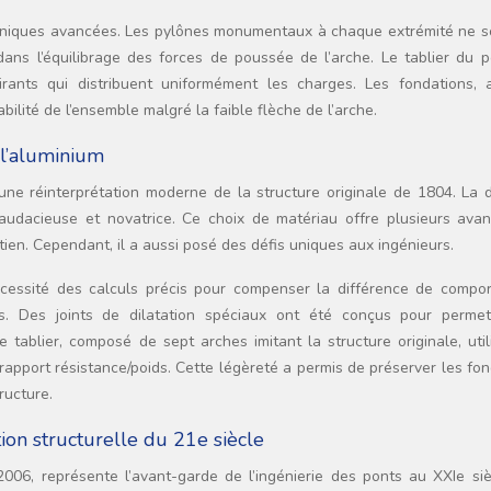
chniques avancées. Les pylônes monumentaux à chaque extrémité ne s
 dans l’équilibrage des forces de poussée de l’arche. Le tablier du 
ants qui distribuent uniformément les charges. Les fondations, 
bilité de l’ensemble malgré la faible flèche de l’arche.
e l’aluminium
une réinterprétation moderne de la structure originale de 1804. La d
t audacieuse et novatrice. Ce choix de matériau offre plusieurs avan
retien. Cependant, il a aussi posé des défis uniques aux ingénieurs.
cessité des calculs précis pour compenser la différence de compo
is. Des joints de dilatation spéciaux ont été conçus pour permet
tablier, composé de sept arches imitant la structure originale, util
 rapport résistance/poids. Cette légèreté a permis de préserver les fo
ructure.
ion structurelle du 21e siècle
006, représente l’avant-garde de l’ingénierie des ponts au XXIe siè