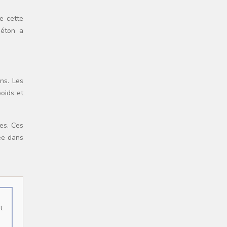
e cette
béton a
ns. Les
poids et
ves. Ces
tée dans