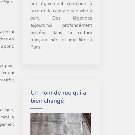
ifique.
ont également contribué à
faire de la capitale une ville à
part. Des légendes
aujourd’hui profondément
ille lui
ancrées dans la culture
rches en
française, nées et amplifiées à
du pont,
Paris.
ux pour
lier qui
ratifs ;
Un nom de rue qui a
bien changé
allique,
aminé a
agement