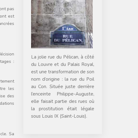
ont pas
pont est
ancrées
écision
La jolie rue du Pélican, à côté
tages :
du Louvre et du Palais Royal,
est une transformation de son
nom d’origine : la rue du Poil
rtement
au Con. Située juste derrière
tre les
l’enceinte Philippe-Auguste,
ise des
elle faisait partie des rues où
ndations
la prostitution était légale
sous Louis IX (Saint-Louis).
cle. Sa