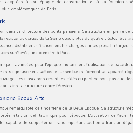
es, adaptées à son époque de construction et à sa fonction spéc
 plus emblématiques de Paris.
ris
 dans l’architecture des ponts parisiens. Sa structure en pierre de ta
de résister aux crues de la Seine depuis plus de quatre siècles. Ses a
issance, distribuent efficacement les charges sur les piles. La largeur 
toirs surélevés, une première à Paris.
hniques avancées pour l’époque, notamment l’utilisation de batardea
rres, soigneusement taillées et assemblées, forment un appareil régu
e l’ouvrage. Les mascarons ornant les côtés du pont ne sont pas que déco
ant ainsi la structure contre l’érosion.
génierie Beaux-Arts
mple remarquable de l’ingénierie de la Belle Époque. Sa structure mét
e, était un défi technique pour l’époque. L’utilisation de l’acier l
ste, capable de supporter un trafic important tout en offrant un dég