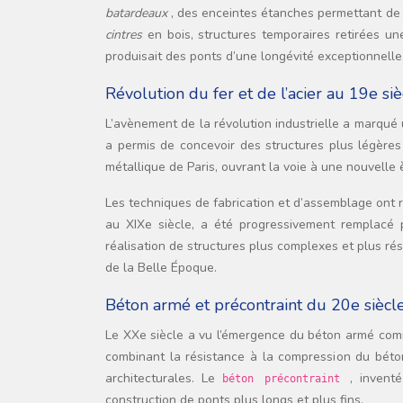
batardeaux
, des enceintes étanches permettant de tr
cintres
en bois, structures temporaires retirées u
produisait des ponts d’une longévité exceptionnell
Révolution du fer et de l’acier au 19e siè
L’avènement de la révolution industrielle a marqué un
a permis de concevoir des structures plus légère
métallique de Paris, ouvrant la voie à une nouvelle 
Les techniques de fabrication et d’assemblage ont
au XIXe siècle, a été progressivement remplacé 
réalisation de structures plus complexes et plus ré
de la Belle Époque.
Béton armé et précontraint du 20e siècl
Le XXe siècle a vu l’émergence du béton armé comm
combinant la résistance à la compression du béton 
architecturales. Le
, invent
béton précontraint
construction de ponts plus longs et plus fins.