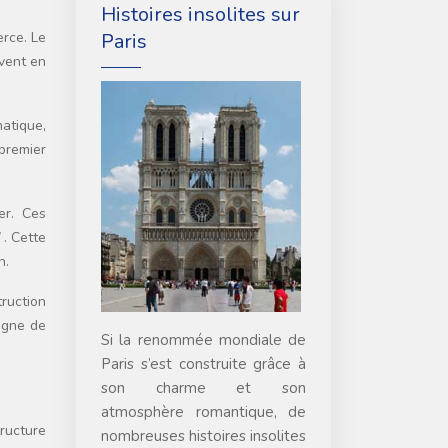
Histoires insolites sur
Paris
rce. Le
vent en
matique,
 premier
er. Ces
I
. Cette
n.
truction
igne de
Si la renommée mondiale de
Paris s’est construite grâce à
son charme et son
atmosphère romantique, de
ructure
nombreuses histoires insolites