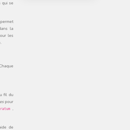
 qui se
e permet
dans la
pour les
.
 Chaque
u fil du
res
pour
,
dratum
aide de