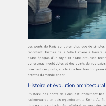
Les ponts de Paris sont bien plus que de simples structures reliant les rives de la Seine. Véritables joyaux architecturaux, ils
racontent l’histoire de la Ville Lumière à travers
d’une époque, d’un style et d’une prouesse techn
panoramas inoubliables et des points de vue saisi
comment ces ponts, au-delà de leur fonction premiè
artistes du monde entier.
Histoire et évolution architectura
L’histoire des ponts de Paris est intimement liée
rudimentaires en bois enjambaient la Seine. Au fil
plus en plus sophistiqués, reflétant les avancées 