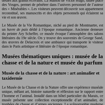
dédiés aux grands écrivains. La Maison de Victor Hugo, située place
des Vosges, permet de pénétrer dans l’univers personnel de l’auteur
des « Misérables ». Les visiteurs peuvent découvrir son appartement
reconstitué, ses manuscrits et des objets personnels qui éclairent sa
vie et son œuvre.
Le Musée de la Vie Romantique, niché au pied de Montmartre, est
un
havre de paix
dédié à l’époque romantique. Ancienne demeure
du peintre Ary Scheffer, ce musée évoque l’atmosphère des salons
littéraires du 19e siècle. On y trouve des souvenirs de George Sand,
des œuvres de Delacroix et une ambiance qui transporte le visiteur
dans le Paris artistique et littéraire de l’époque romantique.
Musées thématiques uniques : musée de la
chasse et de la nature et musée du parfum
Musée de la chasse et de la nature : art animalier et
taxidermie
Le Musée de la Chasse et de la Nature offre une expérience muséale
unique, mêlant art, histoire naturelle et réflexion sur le rapport entre
l’homme et l’animal. Installé dans un hôtel particulier du Marais, ce
musée présente une collection exceptionnelle d’art animalier, de
trophées de chasse et d’armes anciennes. La scénographie moderne