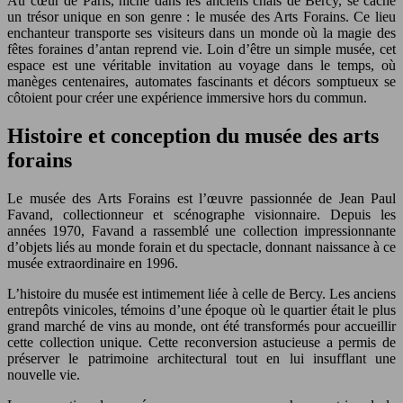
Au cœur de Paris, niché dans les anciens chais de Bercy, se cache
un trésor unique en son genre : le musée des Arts Forains. Ce lieu
enchanteur transporte ses visiteurs dans un monde où la magie des
fêtes foraines d’antan reprend vie. Loin d’être un simple musée, cet
espace est une véritable invitation au voyage dans le temps, où
manèges centenaires, automates fascinants et décors somptueux se
côtoient pour créer une expérience immersive hors du commun.
Histoire et conception du musée des arts
forains
Le musée des Arts Forains est l’œuvre passionnée de Jean Paul
Favand, collectionneur et scénographe visionnaire. Depuis les
années 1970, Favand a rassemblé une collection impressionnante
d’objets liés au monde forain et du spectacle, donnant naissance à ce
musée extraordinaire en 1996.
L’histoire du musée est intimement liée à celle de Bercy. Les anciens
entrepôts vinicoles, témoins d’une époque où le quartier était le plus
grand marché de vins au monde, ont été transformés pour accueillir
cette collection unique. Cette reconversion astucieuse a permis de
préserver le patrimoine architectural tout en lui insufflant une
nouvelle vie.