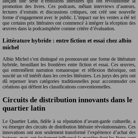
lançant une série d’émissions littéraires qui ont révolutionné la
promotion des livres. Ces podcasts, mêlant interviews d’auteurs,
lectures d’extraits et discussions critiques, ont créé une nouvelle
forme d’engagement avec le public. L’impact sur les ventes a été tel
que certains prix littéraires ont commencé à intégrer la réception des
œuvres dans la podcastsphère comme critère d’évaluation.
Littérature hybride : entre fiction et essai chez albin
michel
Albin Michel s’est distingué en promouvant une forme de littérature
hybride, brouillant les frontières entre fiction et essai. Ces œuvres,
qui entremêlent narration romanesque et réflexion théorique, ont
suscité un vif intérêt dans les cercles littéraires. Les jurys des prix ont
dû repenser leurs catégories traditionnelles pour accommoder ces
créations qui défient les classifications conventionnelles.
Circuits de distribution innovants dans le
quartier latin
Le Quartier Latin, fidèle à sa réputation d’avant-garde culturelle, a
vu émerger des circuits de distribution littéraire révolutionnaires. Ces
innovations ont non seulement transformé l’expérience d’achat des
lecteurs, mais ont également influencé la manière dont les livres sont