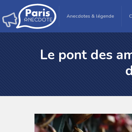
Anecdotes & légende
C
Le pont des am
d