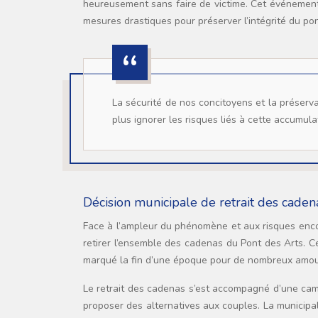
heureusement sans faire de victime. Cet événement 
mesures drastiques pour préserver l’intégrité du pon
La sécurité de nos concitoyens et la préservation de notre patrimoine sont des priorités absolues. Nous ne pouvons
plus ignorer les risques liés à cette accumul
Décision municipale de retrait des cade
Face à l’ampleur du phénomène et aux risques encour
retirer l’ensemble des cadenas du Pont des Arts. C
marqué la fin d’une époque pour de nombreux amou
Le retrait des cadenas s’est accompagné d’une camp
proposer des alternatives aux couples. La municipali