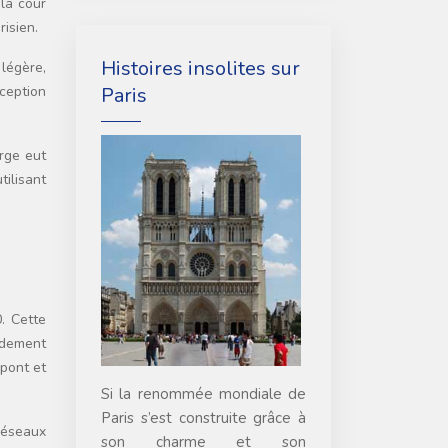
la cour
risien.
Histoires insolites sur
 légère,
Paris
ception
arge eut
tilisant
. Cette
idement
 pont et
Si la renommée mondiale de
Paris s’est construite grâce à
réseaux
son charme et son