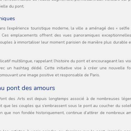
éelle du pont.
amiques
s l’expérience touristique moderne, la ville a aménagé des « selfie 
. Ces emplacements offrent des vues panoramiques exceptionnelles
couples à immortaliser leur moment parisien de manière plus durable 
catif multilingue, rappelant l’histoire du pont et encourageant les vis
ec un hashtag dédié. Cette initiative vise à créer une nouvelle f
romouvant une image positive et responsable de Paris.
 au pont des amours
 Pont des Arts est depuis longtemps associé à de nombreuses lége
t que les couples qui s’embrassent sous le pont au coucher du soleil
ien que non fondée historiquement, continue d’attirer de nombreux a