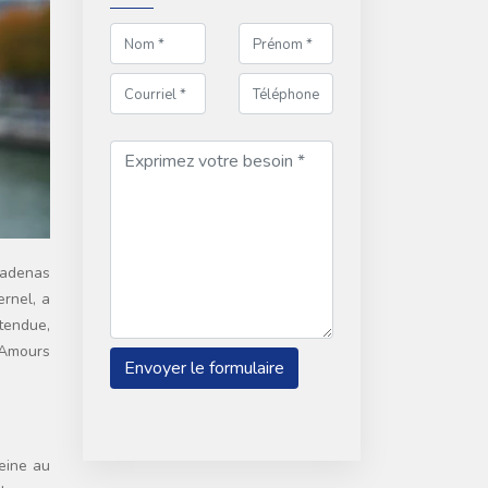
rnel, a
ttendue,
s Amours
eine au