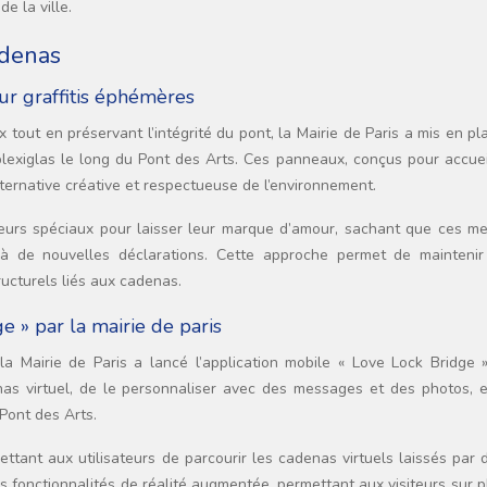
e la ville.
adenas
ur graffitis éphémères
tout en préservant l’intégrité du pont, la Mairie de Paris a mis en p
 plexiglas le long du Pont des Arts. Ces panneaux, conçus pour accuei
ernative créative et respectueuse de l’environnement.
eurs spéciaux pour laisser leur marque d’amour, sachant que ces m
à de nouvelles déclarations. Cette approche permet de maintenir l
ructurels liés aux cadenas.
ge » par la mairie de paris
la Mairie de Paris a lancé l’application mobile « Love Lock Bridge »
s virtuel, de le personnaliser avec des messages et des photos, e
Pont des Arts.
ettant aux utilisateurs de parcourir les cadenas virtuels laissés par 
s fonctionnalités de réalité augmentée, permettant aux visiteurs sur 