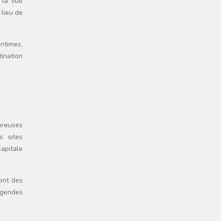
 la vue
 lieu de
ntimes,
ination
breuses
s sites
capitale
Pont des
égendes