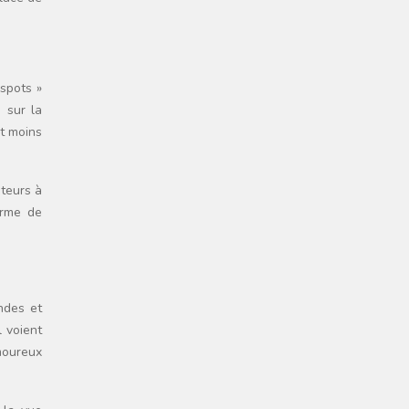
spots »
 sur la
et moins
iteurs à
orme de
ndes et
 voient
moureux