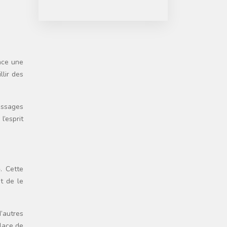
lace une
llir des
essages
’esprit
. Cette
t de le
d’autres
place de