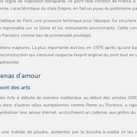
e règne de Napoléon Bonaparte, ce pont relie l’Institut de France à 
nne, caractéristique du style Empire, en fait un joyau du patrimoine pa
métallique de Paris, une prouesse technique pour l’époque. Sa structure
e imprenable sur la Seine et les monuments environnants. Cette con
es Parisiens comme lieu de promenade privilégié.
ations majeures. La plus importante eut lieu en 1979, après qu’une b
nstruction qui s’ensuivit respecta l’esprit original du pont tout en u
pérennité.
denas d’amour
ont des arts
es Arts a débuté de manière inattendue au début des années 2000
vées dans d’autres villes européennes comme Rome ou Florence, a rap
 symboliser leur amour éternel, accrochaient un cadenas aux grilles du
une traînée de poudre, alimentée par le bouche-à-oreille et les 