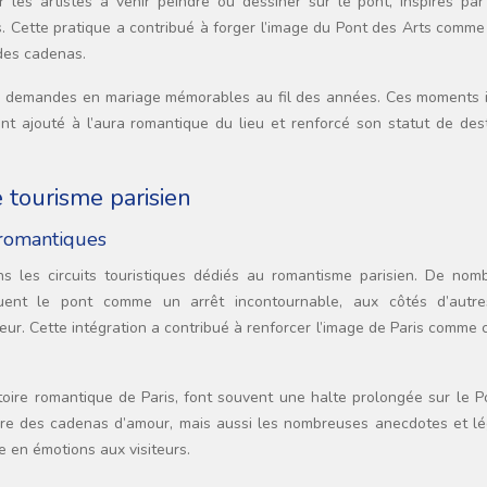
r les artistes à venir peindre ou dessiner sur le pont, inspirés par
. Cette pratique a contribué à forger l’image du Pont des Arts comme
 des cadenas.
s demandes en mariage mémorables au fil des années. Ces moments i
t ajouté à l’aura romantique du lieu et renforcé son statut de dest
 tourisme parisien
s romantiques
 les circuits touristiques dédiés au romantisme parisien. De nom
uent le pont comme un arrêt incontournable, aux côtés d’autre
r. Cette intégration a contribué à renforcer l’image de Paris comme 
stoire romantique de Paris, font souvent une halte prolongée sur le 
toire des cadenas d’amour, mais aussi les nombreuses anecdotes et l
e en émotions aux visiteurs.