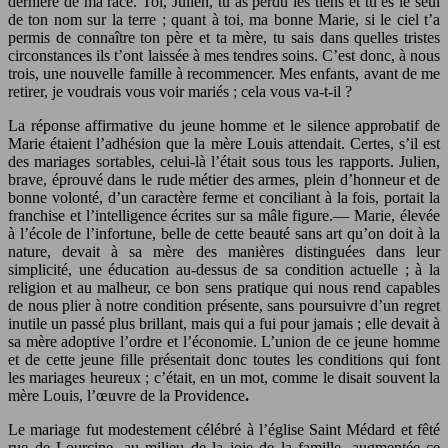
dernière de ma race. Toi, Julien, tu as perdu les tiens et tu es le seul
de ton nom sur la terre ; quant à toi, ma bonne Marie, si le ciel t’a
permis de connaître ton père et ta mère, tu sais dans quelles tristes
circonstances ils t’ont laissée à mes tendres soins. C’est donc, à nous
trois, une nouvelle famille à recommencer. Mes enfants, avant de me
retirer, je voudrais vous voir mariés ; cela vous va-t-il ?
La réponse affirmative du jeune homme et le silence approbatif de
Marie étaient l’adhésion que la mère Louis attendait. Certes, s’il est
des mariages sortables, celui-là l’était sous tous les rapports. Julien,
brave, éprouvé dans le rude métier des armes, plein d’honneur et de
bonne volonté, d’un caractère ferme et conciliant à la fois, portait la
franchise et l’intelligence écrites sur sa mâle figure.— Marie, élevée
à l’école de l’infortune, belle de cette beauté sans art qu’on doit à la
nature, devait à sa mère des manières distinguées dans leur
simplicité, une éducation au-dessus de sa condition actuelle ; à la
religion et au malheur, ce bon sens pratique qui nous rend capables
de nous plier à notre condition présente, sans poursuivre d’un regret
inutile un passé plus brillant, mais qui a fui pour jamais ; elle devait à
sa mère adoptive l’ordre et l’économie. L’union de ce jeune homme
et de cette jeune fille présentait donc toutes les conditions qui font
les mariages heureux ; c’était, en un mot, comme le disait souvent la
mère Louis, l’œuvre de la Providence
.
Le mariage fut modestement célébré à l’église Saint Médard et fêté
rue de Lourcine, au milieu de la joie de la famille, augmentée ce