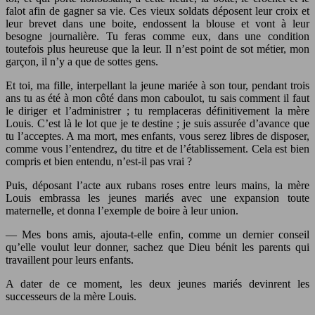
falot afin de gagner sa vie. Ces vieux soldats déposent leur croix et
leur brevet dans une boite, endossent la blouse et vont à leur
besogne journalière. Tu feras comme eux, dans une condition
toutefois plus heureuse que la leur. Il n’est point de sot métier, mon
garçon, il n’y a que de sottes gens.
Et toi, ma fille, interpellant la jeune mariée à son tour, pendant trois
ans tu as été à mon côté dans mon caboulot, tu sais comment il faut
le diriger et l’administrer ; tu remplaceras définitivement la mère
Louis. C’est là le lot que je te destine ; je suis assurée d’avance que
tu l’acceptes. A ma mort, mes enfants, vous serez libres de disposer,
comme vous l’entendrez, du titre et de l’établissement. Cela est bien
compris et bien entendu, n’est-il pas vrai ?
Puis, déposant l’acte aux rubans roses entre leurs mains, la mère
Louis embrassa les jeunes mariés avec une expansion toute
maternelle, et donna l’exemple de boire à leur union.
— Mes bons amis, ajouta-t-elle enfin, comme un dernier conseil
qu’elle voulut leur donner, sachez que Dieu bénit les parents qui
travaillent pour leurs enfants.
A dater de ce moment, les deux jeunes mariés devinrent les
successeurs de la mère Louis.