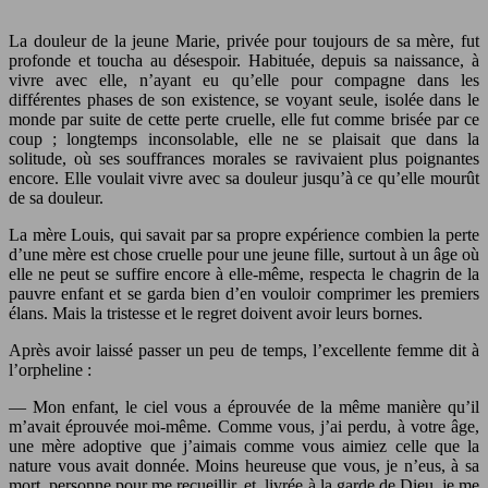
La douleur de la jeune Marie, privée pour toujours de sa mère, fut
profonde et toucha au désespoir. Habituée, depuis sa naissance, à
vivre avec elle, n’ayant eu qu’elle pour compagne dans les
différentes phases de son existence, se voyant seule, isolée dans le
monde par suite de cette perte cruelle, elle fut comme brisée par ce
coup ; longtemps inconsolable, elle ne se plaisait que dans la
solitude, où ses souffrances morales se ravivaient plus poignantes
encore. Elle voulait vivre avec sa douleur jusqu’à ce qu’elle mourût
de sa douleur.
La mère Louis, qui savait par sa propre expérience combien la perte
d’une mère est chose cruelle pour une jeune fille, surtout à un âge où
elle ne peut se suffire encore à elle-même, respecta le chagrin de la
pauvre enfant et se garda bien d’en vouloir comprimer les premiers
élans. Mais la tristesse et le regret doivent avoir leurs bornes.
Après avoir laissé passer un peu de temps, l’excellente femme dit à
l’orpheline :
— Mon enfant, le ciel vous a éprouvée de la même manière qu’il
m’avait éprouvée moi-même. Comme vous, j’ai perdu, à votre âge,
une mère adoptive que j’aimais comme vous aimiez celle que la
nature vous avait donnée. Moins heureuse que vous, je n’eus, à sa
mort, personne pour me recueillir, et, livrée à la garde de Dieu, je me