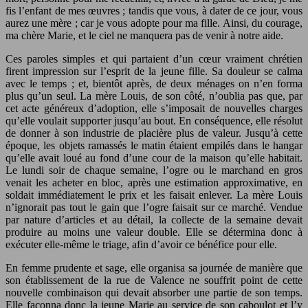
fis l’enfant de mes œuvres ; tandis que vous, à dater de ce jour, vous
aurez une mère ; car je vous adopte pour ma fille. Ainsi, du courage,
ma chère Marie, et le ciel ne manquera pas de venir à notre aide.
Ces paroles simples et qui partaient d’un cœur vraiment chrétien
firent impression sur l’esprit de la jeune fille. Sa douleur se calma
avec le temps ; et, bientôt après, de deux ménages on n’en forma
plus qu’un seul. La mère Louis, de son côté, n’oublia pas que, par
cet acte généreux d’adoption, elle s’imposait de nouvelles charges
qu’elle voulait supporter jusqu’au bout. En conséquence, elle résolut
de donner à son industrie de placière plus de valeur. Jusqu’à cette
époque, les objets ramassés le matin étaient empilés dans le hangar
qu’elle avait loué au fond d’une cour de la maison qu’elle habitait.
Le lundi soir de chaque semaine, l’ogre ou le marchand en gros
venait les acheter en bloc, après une estimation approximative, en
soldait immédiatement le prix et les faisait enlever. La mère Louis
n’ignorait pas tout le gain que l’ogre faisait sur ce marché. Vendue
par nature d’articles et au détail, la collecte de la semaine devait
produire au moins une valeur double. Elle se détermina donc à
exécuter elle-même le triage, afin d’avoir ce bénéfice pour elle.
En femme prudente et sage, elle organisa sa journée de manière que
son établissement de la rue de Valence ne souffrit point de cette
nouvelle combinaison qui devait absorber une partie de son temps.
Elle façonna donc la jeune Marie au service de son caboulot et l’y