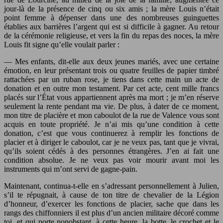
jour-là de la présence de cinq ou six amis ; la mère Louis n’était
point femme à dépenser dans une des nombreuses guinguettes
établies aux barrières l’argent qui est si difficile à gagner. Au retour
de la cérémonie religieuse, et vers la fin du repas des noces, la mère
Louis fit signe qu’elle voulait parler :
— Mes enfants, dit-elle aux deux jeunes mariés, avec une certaine
émotion, en leur présentant trois ou quatre feuilles de papier timbré
rattachées par un ruban rose, je tiens dans cette main un acte de
donation et en outre mon testament. Par cet acte, cent mille francs
placés sur l’État vous appartiennent après ma mort ; je m’en réserve
seulement la rente pendant ma vie. De plus, à dater de ce moment,
mon titre de placière et mon caboulot de la rue de Valence vous sont
acquis en toute propriété. Je n’ai mis qu’une condition à cette
donation, c’est que vous continuerez à remplir les fonctions de
placier et à diriger le caboulot, car je ne veux pas, tant que je vivrai,
qu’ils soient cédés à des personnes étrangères. J’en ai fait une
condition absolue. Je ne veux pas voir mourir avant moi les
instruments qui m’ont servi de gagne-pain.
Maintenant, continua-t-elle en s’adressant personnellement à Julien,
s’il te répugnait, à cause de ton titre de chevalier de la Légion
d’honneur, d’exercer les fonctions de placier, sache que dans les
rangs des chiffonniers il est plus d’un ancien militaire décoré comme
toi, et qui porte nonobstant, à cette heure, la botte, le crochet et le