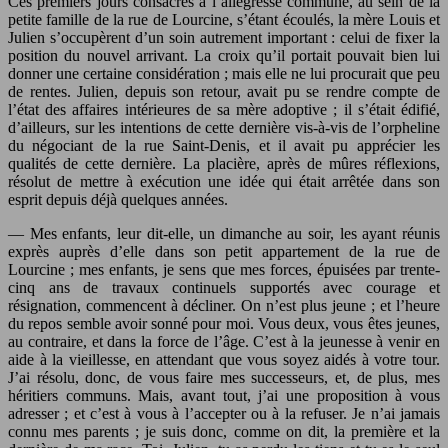
Ces premiers jours consacrés à l’allégresse commune, au sein de la
petite famille de la rue de Lourcine, s’étant écoulés, la mère Louis et
Julien s’occupèrent d’un soin autrement important : celui de fixer la
position du nouvel arrivant. La croix qu’il portait pouvait bien lui
donner une certaine considération ; mais elle ne lui procurait que peu
de rentes. Julien, depuis son retour, avait pu se rendre compte de
l’état des affaires intérieures de sa mère adoptive ; il s’était édifié,
d’ailleurs, sur les intentions de cette dernière vis-à-vis de l’orpheline
du négociant de la rue Saint-Denis, et il avait pu apprécier les
qualités de cette dernière. La placière, après de mûres réflexions,
résolut de mettre à exécution une idée qui était arrêtée dans son
esprit depuis déjà quelques années.
— Mes enfants, leur dit-elle, un dimanche au soir, les ayant réunis
exprès auprès d’elle dans son petit appartement de la rue de
Lourcine ; mes enfants, je sens que mes forces, épuisées par trente-
cinq ans de travaux continuels supportés avec courage et
résignation, commencent à décliner. On n’est plus jeune ; et l’heure
du repos semble avoir sonné pour moi. Vous deux, vous êtes jeunes,
au contraire, et dans la force de l’âge. C’est à la jeunesse à venir en
aide à la vieillesse, en attendant que vous soyez aidés à votre tour.
J’ai résolu, donc, de vous faire mes successeurs, et, de plus, mes
héritiers communs. Mais, avant tout, j’ai une proposition à vous
adresser ; et c’est à vous à l’accepter ou à la refuser. Je n’ai jamais
connu mes parents ; je suis donc, comme on dit, la première et la