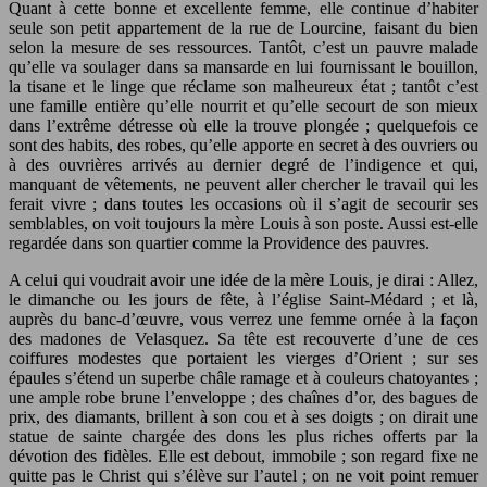
Quant à cette bonne et excellente femme, elle continue d’habiter
seule son petit appartement de la rue de Lourcine, faisant du bien
selon la mesure de ses ressources. Tantôt, c’est un pauvre malade
qu’elle va soulager dans sa mansarde en lui fournissant le bouillon,
la tisane et le linge que réclame son malheureux état ; tantôt c’est
une famille entière qu’elle nourrit et qu’elle secourt de son mieux
dans l’extrême détresse où elle la trouve plongée ; quelquefois ce
sont des habits, des robes, qu’elle apporte en secret à des ouvriers ou
à des ouvrières arrivés au dernier degré de l’indigence et qui,
manquant de vêtements, ne peuvent aller chercher le travail qui les
ferait vivre ; dans toutes les occasions où il s’agit de secourir ses
semblables, on voit toujours la mère Louis à son poste. Aussi est-elle
regardée dans son quartier comme la Providence des pauvres.
A celui qui voudrait avoir une idée de la mère Louis, je dirai : Allez,
le dimanche ou les jours de fête, à l’église Saint-Médard ; et là,
auprès du banc-d’œuvre, vous verrez une femme ornée à la façon
des madones de Velasquez. Sa tête est recouverte d’une de ces
coiffures modestes que portaient les vierges d’Orient ; sur ses
épaules s’étend un superbe châle ramage et à couleurs chatoyantes ;
une ample robe brune l’enveloppe ; des chaînes d’or, des bagues de
prix, des diamants, brillent à son cou et à ses doigts ; on dirait une
statue de sainte chargée des dons les plus riches offerts par la
dévotion des fidèles. Elle est debout, immobile ; son regard fixe ne
quitte pas le Christ qui s’élève sur l’autel ; on ne voit point remuer