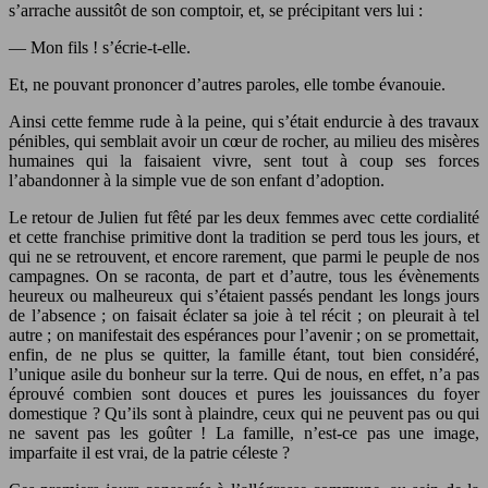
s’arrache aussitôt de son comptoir, et, se précipitant vers lui :
— Mon fils ! s’écrie-t-elle.
Et, ne pouvant prononcer d’autres paroles, elle tombe évanouie.
Ainsi cette femme rude à la peine, qui s’était endurcie à des travaux
pénibles, qui semblait avoir un cœur de rocher, au milieu des misères
humaines qui la faisaient vivre, sent tout à coup ses forces
l’abandonner à la simple vue de son enfant d’adoption.
Le retour de Julien fut fêté par les deux femmes avec cette cordialité
et cette franchise primitive dont la tradition se perd tous les jours, et
qui ne se retrouvent, et encore rarement, que parmi le peuple de nos
campagnes. On se raconta, de part et d’autre, tous les évènements
heureux ou malheureux qui s’étaient passés pendant les longs jours
de l’absence ; on faisait éclater sa joie à tel récit ; on pleurait à tel
autre ; on manifestait des espérances pour l’avenir ; on se promettait,
enfin, de ne plus se quitter, la famille étant, tout bien considéré,
l’unique asile du bonheur sur la terre. Qui de nous, en effet, n’a pas
éprouvé combien sont douces et pures les jouissances du foyer
domestique ? Qu’ils sont à plaindre, ceux qui ne peuvent pas ou qui
ne savent pas les goûter ! La famille, n’est-ce pas une image,
imparfaite il est vrai, de la patrie céleste ?