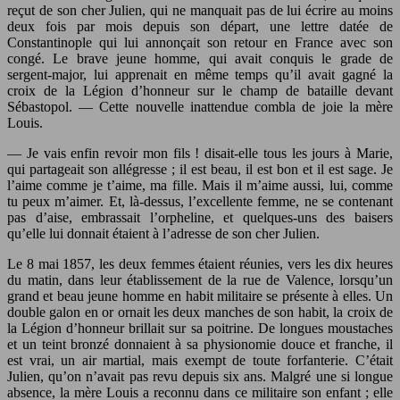
reçut de son cher Julien, qui ne manquait pas de lui écrire au moins
deux fois par mois depuis son départ, une lettre datée de
Constantinople qui lui annonçait son retour en France avec son
congé. Le brave jeune homme, qui avait conquis le grade de
sergent-major, lui apprenait en même temps qu’il avait gagné la
croix de la Légion d’honneur sur le champ de bataille devant
Sébastopol. — Cette nouvelle inattendue combla de joie la mère
Louis.
— Je vais enfin revoir mon fils ! disait-elle tous les jours à Marie,
qui partageait son allégresse ; il est beau, il est bon et il est sage. Je
l’aime comme je t’aime, ma fille. Mais il m’aime aussi, lui, comme
tu peux m’aimer. Et, là-dessus, l’excellente femme, ne se contenant
pas d’aise, embrassait l’orpheline, et quelques-uns des baisers
qu’elle lui donnait étaient à l’adresse de son cher Julien.
Le 8 mai 1857, les deux femmes étaient réunies, vers les dix heures
du matin, dans leur établissement de la rue de Valence, lorsqu’un
grand et beau jeune homme en habit militaire se présente à elles. Un
double galon en or ornait les deux manches de son habit, la croix de
la Légion d’honneur brillait sur sa poitrine. De longues moustaches
et un teint bronzé donnaient à sa physionomie douce et franche, il
est vrai, un air martial, mais exempt de toute forfanterie. C’était
Julien, qu’on n’avait pas revu depuis six ans. Malgré une si longue
absence, la mère Louis a reconnu dans ce militaire son enfant ; elle