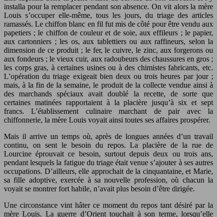
installa pour la remplacer pendant son absence. On vit alors la mère
Louis s’occuper elle-même, tous les jours, du triage des articles
ramassés. Le chiffon blanc en fil fut mis de côté pour être vendu aux
papetiers ; le chiffon de couleur et de soie, aux effileurs ; le papier,
aux cartonniers ; les os, aux tablettiers ou aux raffineurs, selon la
dimension de ce produit ; le fer, le cuivre, le zinc, aux forgerons ou
aux fondeurs ; le vieux cuir, aux radoubeurs des chaussures en gros ;
les corps gras, à certaines usines ou à des chimistes fabricants, etc.
L’opération du triage exigeait bien deux ou trois heures par jour ;
mais, à la fin de la semaine, le produit de la collecte vendue ainsi à
des marchands spéciaux avait doublé la recette, de sorte que
certaines matinées rapportaient à la placière jusqu’à six et sept
francs. L’établissement culinaire marchant de pair avec la
chiffonnerie, la mère Louis voyait ainsi toutes ses affaires prospérer.
Mais il arrive un temps où, après de longues années d’un travail
continu, on sent le besoin du repos. La placière de la rue de
Lourcine éprouvait ce besoin, surtout depuis deux ou trois ans,
pendant lesquels la fatigue du triage était venue s’ajouter à ses autres
occupations. D’ailleurs, elle approchait de la cinquantaine, et Marie,
sa fille adoptive, exercée à sa nouvelle profession, où chacun la
voyait se montrer fort habile, n’avait plus besoin d’être dirigée.
Une circonstance vint hâter ce moment du repos tant désiré par la
mère Louis. La guerre d’Orient touchait à son terme, lorsqu’elle