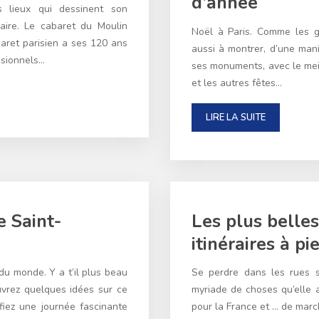
d’année
s lieux qui dessinent son
ire. Le cabaret du Moulin
Noël à Paris. Comme les g
baret parisien a ses 120 ans
aussi à montrer, d’une mani
essionnels…
ses monuments, avec le meil
et les autres fêtes…
LIRE LA SUITE
e Saint-
Les plus belle
itinéraires à pi
 du monde. Y a t’il plus beau
Se perdre dans les rues s
uvrez quelques idées sur ce
myriade de choses qu’elle a 
ifiez une journée fascinante
pour la France et … de mar