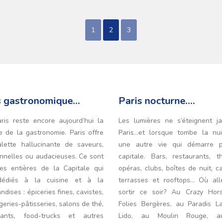
1
2
3
s gastronomique…
Paris nocturne….
aris reste encore aujourd’hui la
Les lumières ne s’éteignent j
e de la gastronomie. Paris offre
Paris…et lorsque tombe la nuit
lette hallucinante de saveurs,
une autre vie qui démarre p
onnelles ou audacieuses. Ce sont
capitale. Bars, restaurants, th
es entières de la Capitale qui
opéras, clubs, boîtes de nuit, c
dédiés à la cuisine et à la
terrasses et rooftops… Où all
dises : épiceries fines, cavistes,
sortir ce soir? Au Crazy Hor
eries-pâtisseries, salons de thé,
Folies Bergères, au Paradis La
rants, food-trucks et autres
Lido, au Moulin Rouge, 