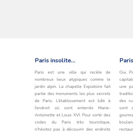
Paris insolite…
Pari
Paris est une ville qui recèle de
Oui, P
nombreux lieux atypiques comme le
capital
jardin alpin. La chapelle Expiatoire fait
une pa
partie des monuments les plus secrets
traditi
de Paris. L’établissement est bâti à
des ru
l’endroit où sont enterrés Marie-
sont 
Antoinette et Louis XVI. Pour sortir des
gourman
codes du Paris très touristique,
boulang
n’hésitez pas à découvrir des endroits
restau