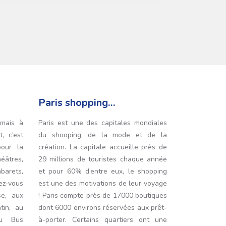
Paris shopping…
amais à
Paris est une des capitales mondiales
, c’est
du shooping, de la mode et de la
our la
création. La capitale accueille près de
éâtres,
29 millions de touristes chaque année
abarets,
et pour 60% d’entre eux, le shopping
ez-vous
est une des motivations de leur voyage
se, aux
! Paris compte près de 17000 boutiques
tin, au
dont 6000 environs réservées aux prêt-
au Bus
à-porter. Certains quartiers ont une